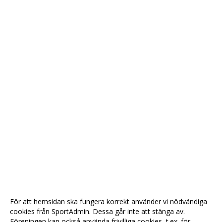
För att hemsidan ska fungera korrekt använder vi nödvändiga
cookies från SportAdmin. Dessa går inte att stänga av.
Föreningen kan också använda frivilliga cookies, t.ex. för