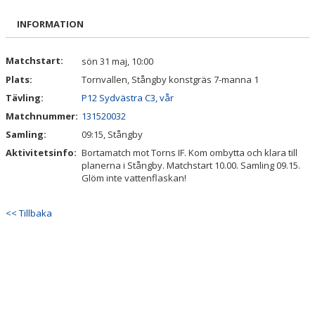
MATCHER
INFORMATION
BESÖKARE
Matchstart:
sön 31 maj, 10:00
OLYCKA
Plats:
Tornvallen, Stångby konstgräs 7-manna 1
Tävling:
P12 Sydvästra C3, vår
DOKUMENT
Matchnummer:
131520032
Samling:
ÅRSKRÖNIKA
09:15, Stångby
Aktivitetsinfo:
Bortamatch mot Torns IF. Kom ombytta och klara till
TRYGG IDROTT
planerna i Stångby. Matchstart 10.00. Samling 09.15.
Glöm inte vattenflaskan!
KIOSK
<< Tillbaka