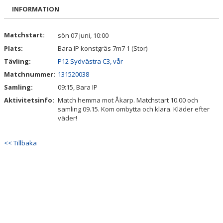
MATCHER
INFORMATION
BESÖKARE
Matchstart:
sön 07 juni, 10:00
Plats:
Bara IP konstgräs 7m7 1 (Stor)
OLYCKA
Tävling:
P12 Sydvästra C3, vår
DOKUMENT
Matchnummer:
131520038
Samling:
09:15, Bara IP
ÅRSKRÖNIKA
Aktivitetsinfo:
Match hemma mot Åkarp. Matchstart 10.00 och
samling 09.15. Kom ombytta och klara. Kläder efter
TRYGG IDROTT
väder!
KIOSK
<< Tillbaka