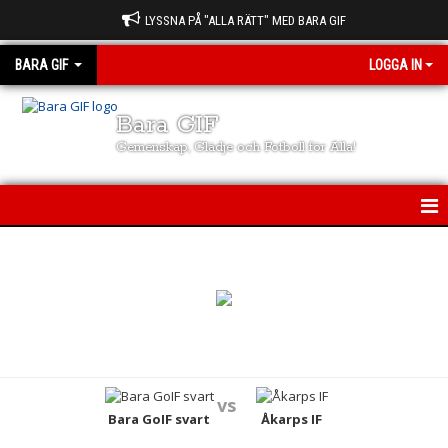
LYSSNA PÅ "ALLA RÄTT" MED BARA GIF
BARA GIF
LOGGA IN
Bara GIF
Gemenskap, Glädje och Fotboll för Alla!
BARA GIF
NYHETER
FÖRENINGEN
LAG & TRÄNARE
vs
Bara GoIF svart
Åkarps IF
KALENDER