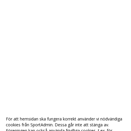
För att hemsidan ska fungera korrekt använder vi nödvändiga
cookies från SportAdmin. Dessa går inte att stänga av.
Föreningen kan också använda frivilliga cookies, t.ex. för