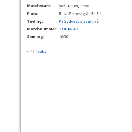
Matchstart:
sön 07 juni, 11:00
Plats:
Bara IP konstgräs 5m5 1
Tävling:
P9 Sydvästra svart, vår
Matchnummer:
131814048
Samling:
10:30
<< Tillbaka