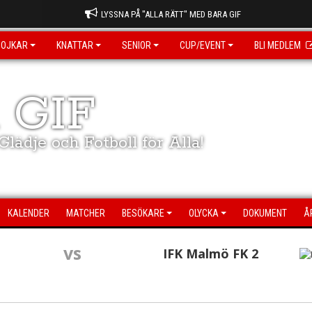
LYSSNA PÅ "ALLA RÄTT" MED BARA GIF
POJKAR
KNATTAR
SENIOR
CUP/EVENT
BLI MEDLEM
 GIF
lädje och Fotboll för Alla!
KALENDER
MATCHER
BESÖKARE
OLYCKA
DOKUMENT
Å
vs
IFK Malmö FK 2