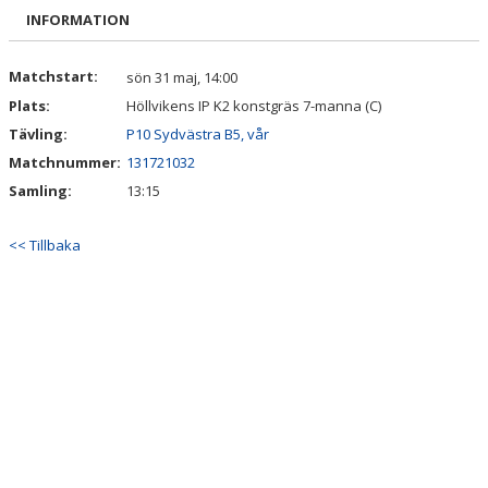
MATCHER
INFORMATION
BESÖKARE
Matchstart:
sön 31 maj, 14:00
Plats:
Höllvikens IP K2 konstgräs 7-manna (C)
OLYCKA
Tävling:
P10 Sydvästra B5, vår
DOKUMENT
Matchnummer:
131721032
Samling:
13:15
ÅRSKRÖNIKA
<< Tillbaka
TRYGG IDROTT
KIOSK