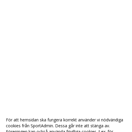
För att hemsidan ska fungera korrekt använder vi nödvändiga
cookies från SportAdmin. Dessa går inte att stänga av.
Föreningen kan också använda frivilliga cookies, t.ex. för