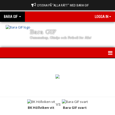
LYSSNA PÅ "ALLA RÄTT" MED BARA GIF
BARA GIF
LOGGA IN
Bara GIF
Gemenskap, Glädje och Fotboll för Alla!
BARA GIF
NYHETER
FÖRENINGEN
LAG & TRÄNARE
vs
BK Höllviken vit
Bara GIF svart
KALENDER