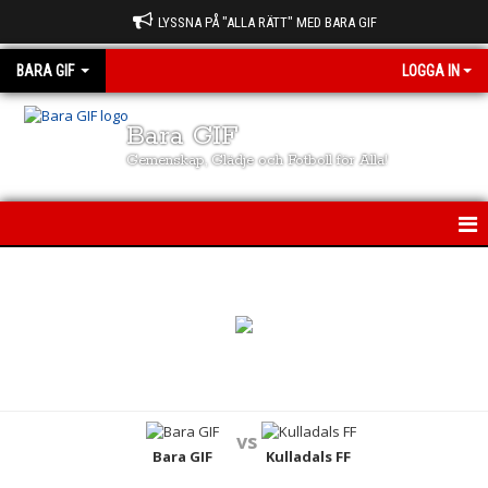
LYSSNA PÅ "ALLA RÄTT" MED BARA GIF
BARA GIF
LOGGA IN
Bara GIF
Gemenskap, Glädje och Fotboll för Alla!
BARA GIF
NYHETER
FÖRENINGEN
LAG & TRÄNARE
vs
Bara GIF
Kulladals FF
KALENDER