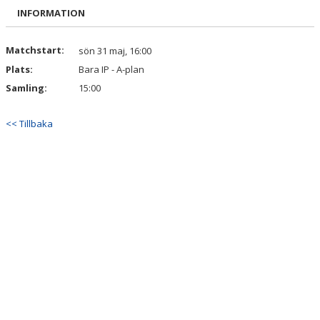
MATCHER
INFORMATION
BESÖKARE
Matchstart:
sön 31 maj, 16:00
Plats:
Bara IP - A-plan
OLYCKA
Samling:
15:00
DOKUMENT
<< Tillbaka
ÅRSKRÖNIKA
TRYGG IDROTT
KIOSK