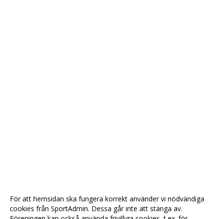
För att hemsidan ska fungera korrekt använder vi nödvändiga
cookies från SportAdmin. Dessa går inte att stänga av.
Föreningen kan också använda frivilliga cookies, t.ex. för