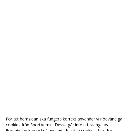
För att hemsidan ska fungera korrekt använder vi nödvändiga
cookies från SportAdmin. Dessa går inte att stänga av.
Föreningen kan också använda frivilliga cookies, t.ex. för