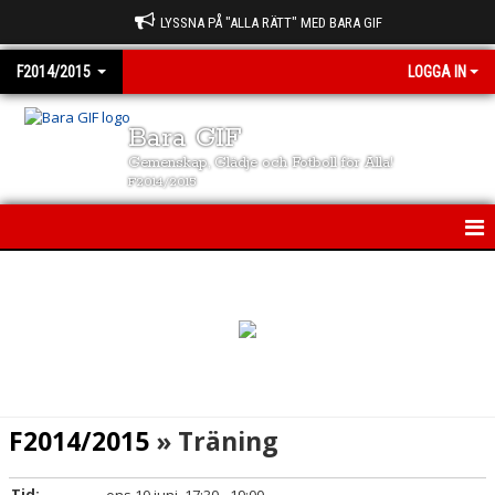
LYSSNA PÅ "ALLA RÄTT" MED BARA GIF
F2014/2015
LOGGA IN
Bara GIF
Gemenskap, Glädje och Fotboll för Alla!
F2014/2015
F2014/2015
NYHETER
KALENDER
MATCHER
F2014/2015
» Träning
TRUPPEN
Tid: