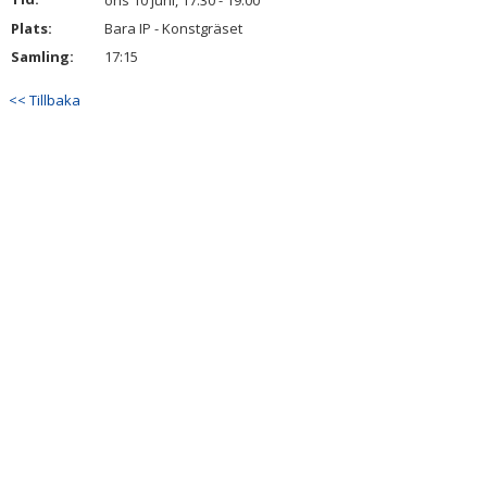
ons 10 juni, 17:30 - 19:00
BILDGALLERI
Plats:
Bara IP - Konstgräset
Samling:
17:15
DOKUMENT
<< Tillbaka
KONTAKT