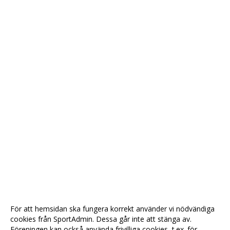
För att hemsidan ska fungera korrekt använder vi nödvändiga
cookies från SportAdmin. Dessa går inte att stänga av.
Föreningen kan också använda frivilliga cookies, t.ex. för