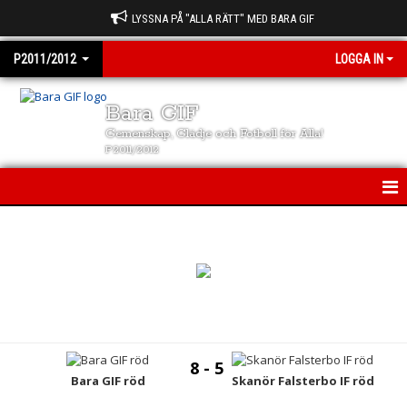
LYSSNA PÅ "ALLA RÄTT" MED BARA GIF
P2011/2012
LOGGA IN
Bara GIF
Gemenskap, Glädje och Fotboll för Alla!
P2011/2012
P2011/2012
NYHETER
KALENDER
MATCHER
8 - 5
TRUPPEN
Bara GIF röd
Skanör Falsterbo IF röd