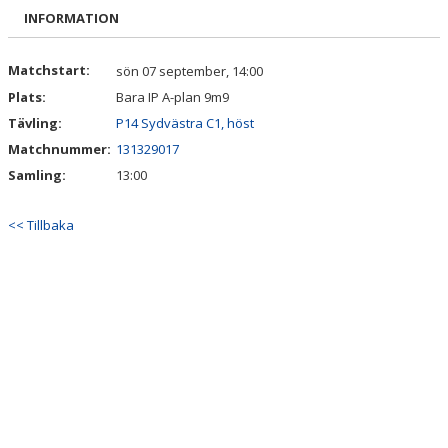
BILDGALLERI
INFORMATION
KONTAKT
Matchstart:
sön 07 september, 14:00
Plats:
Bara IP A-plan 9m9
SOCIALA MEDIER:
Tävling:
P14 Sydvästra C1, höst
Matchnummer:
131329017
Samling:
13:00
<< Tillbaka