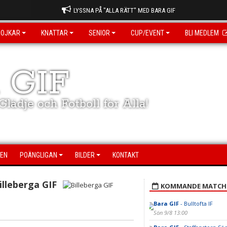
LYSSNA PÅ "ALLA RÄTT" MED BARA GIF
POJKAR
KNATTAR
SENIOR
CUP/EVENT
BLI MEDLEM
 GIF
lädje och Fotboll för Alla!
EN
POÄNGLIGAN
BILDER
KONTAKT
illeberga GIF
KOMMANDE MATCH
Bara GIF
- Bulltofta IF
Sön 9/8 13:00