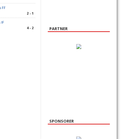
s FF
2 - 1
 IF
4 - 2
PARTNER
SPONSORER