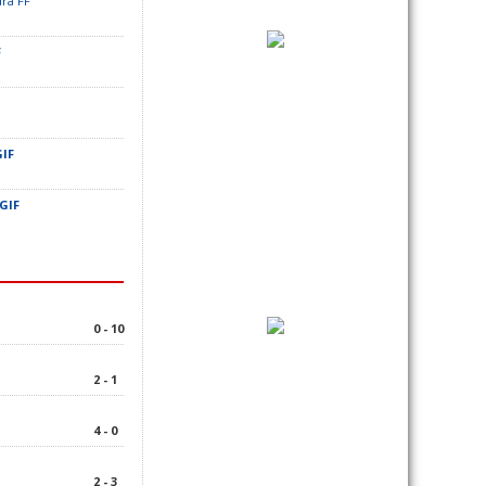
dra FF
F
GIF
GIF
0 - 10
2 - 1
4 - 0
2 - 3