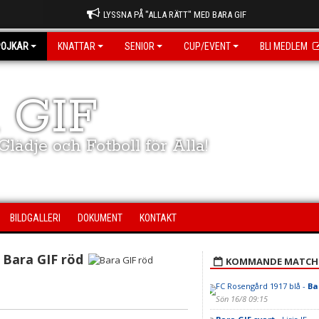
LYSSNA PÅ "ALLA RÄTT" MED BARA GIF
POJKAR
KNATTAR
SENIOR
CUP/EVENT
BLI MEDLEM
 GIF
lädje och Fotboll för Alla!
BILDGALLERI
DOKUMENT
KONTAKT
Bara GIF röd
KOMMANDE MATCH
FC Rosengård 1917 blå -
Ba
Sön 16/8 09:15