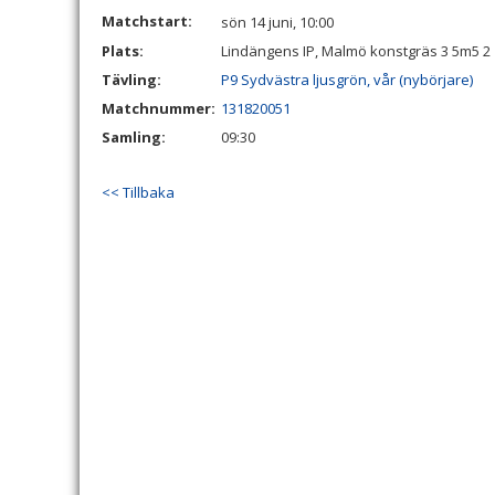
Matchstart:
sön 14 juni, 10:00
Plats:
Lindängens IP, Malmö konstgräs 3 5m5 2
Tävling:
P9 Sydvästra ljusgrön, vår (nybörjare)
Matchnummer:
131820051
Samling:
09:30
<< Tillbaka