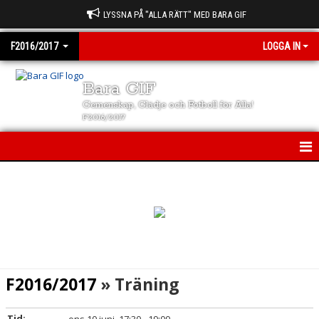
LYSSNA PÅ "ALLA RÄTT" MED BARA GIF
F2016/2017
LOGGA IN
Bara GIF
Gemenskap, Glädje och Fotboll för Alla!
F2016/2017
F2016/2017
NYHETER
KALENDER
MATCHER
F2016/2017
» Träning
TRUPPEN
Tid: