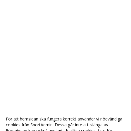
För att hemsidan ska fungera korrekt använder vi nödvändiga
cookies från SportAdmin. Dessa går inte att stänga av.
Föreningen kan också använda frivilliga cookies, t.ex. för