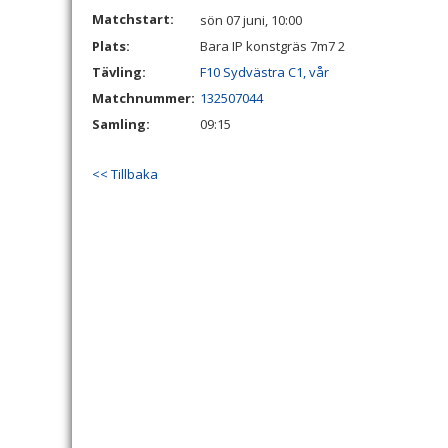
Matchstart:
sön 07 juni, 10:00
Plats:
Bara IP konstgräs 7m7 2
Tävling:
F10 Sydvästra C1, vår
Matchnummer:
132507044
Samling:
09:15
<< Tillbaka