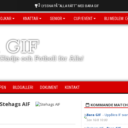
LYSSNA PÅ "ALLA RÄTT" MED BARA GIF
POJKAR
KNATTAR
SENIOR
CUP/EVENT
BLI MEDLEM
 GIF
lädje och Fotboll för Alla!
PEN
BILDGALLERI
DOKUMENT
KONTAKT
Stehags AIF
KOMMANDE MATCH
Bara GIF
- Uppåkra IF svar
Sön 16/8 10:00