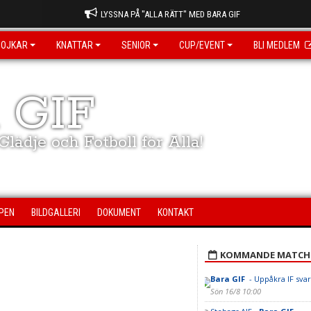
LYSSNA PÅ "ALLA RÄTT" MED BARA GIF
POJKAR
KNATTAR
SENIOR
CUP/EVENT
BLI MEDLEM
 GIF
lädje och Fotboll för Alla!
PEN
BILDGALLERI
DOKUMENT
KONTAKT
KOMMANDE MATCH
Bara GIF
- Uppåkra IF svar
Sön 16/8 10:00