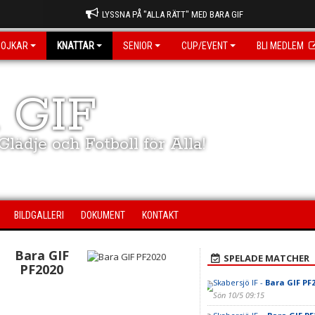
LYSSNA PÅ "ALLA RÄTT" MED BARA GIF
POJKAR
KNATTAR
SENIOR
CUP/EVENT
BLI MEDLEM
 GIF
lädje och Fotboll för Alla!
BILDGALLERI
DOKUMENT
KONTAKT
Bara GIF
SPELADE MATCHER
PF2020
Skabersjö IF -
Bara GIF PF
Sön 10/5 09:15