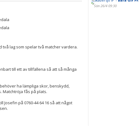
Skabersjö IF -
Bara GIF PF
Sön 26/4 09:30
edala
edala
ed två lag som spelar två matcher vardera.
nbart till ett av tillfällena så att så många
behöver ha lämpliga skor, benskydd,
. Matchtröja fås på plats.
ll Josefin på 0760-44 64 16 så att något
tsen.