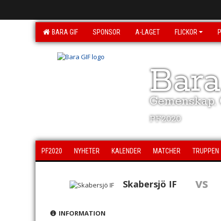
BARA GIF
SPONSOR
A-LAGET
FLICKOR
Bara
Gemenskap, G
PF2020
PF2020
NYHETER
KALENDER
MATCHER
TRUPPEN
vs
Skabersjö IF
INFORMATION