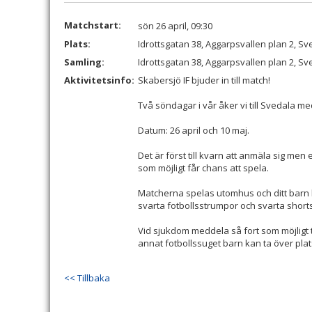
Matchstart:
sön 26 april, 09:30
Plats:
Idrottsgatan 38, Aggarpsvallen plan 2, Sv
Samling:
Idrottsgatan 38, Aggarpsvallen plan 2, Sv
Aktivitetsinfo:
Skabersjö IF bjuder in till match!
Två söndagar i vår åker vi till Svedala m
Datum: 26 april och 10 maj.
Det är först till kvarn att anmäla sig men e
som möjligt får chans att spela.
Matcherna spelas utomhus och ditt barn 
svarta fotbollsstrumpor och svarta shorts
Vid sjukdom meddela så fort som möjligt ti
annat fotbollssuget barn kan ta över pla
<< Tillbaka