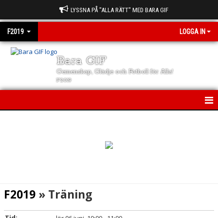
LYSSNA PÅ "ALLA RÄTT" MED BARA GIF
F2019
LOGGA IN
Bara GIF
Gemenskap, Glädje och Fotboll för Alla!
F2019
F2019
NYHETER
KALENDER
MATCHER
F2019
» Träning
TRUPPEN
Tid: