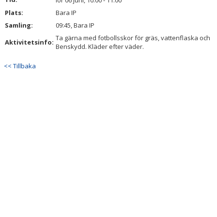
lör 06 juni, 10:00 - 11:00
BILDGALLERI
Plats:
Bara IP
Samling:
09:45, Bara IP
DOKUMENT
Ta gärna med fotbollsskor för gräs, vattenflaska och
Aktivitetsinfo:
Benskydd. Kläder efter väder.
KONTAKT
<< Tillbaka