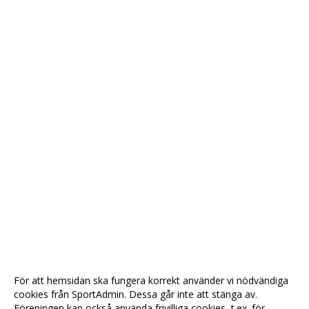
För att hemsidan ska fungera korrekt använder vi nödvändiga
cookies från SportAdmin. Dessa går inte att stänga av.
Föreningen kan också använda frivilliga cookies, t.ex. för