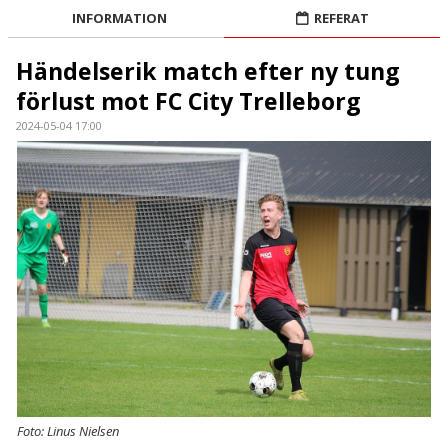
POÄNGLIGAN
INFORMATION
REFERAT
BILDER
Händelserik match efter ny tung
förlust mot FC City Trelleborg
KONTAKT
2024-05-04 17:00
Foto: Linus Nielsen