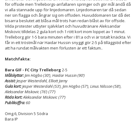
för offside men Trelleborgs-anfallaren springer och gör mål ändå då
vi alla stannade upp för linjedomaren. Linjedomaren tar då sedan
ner sin flagga och ångrar sig om offsiden. Huvuddomaren tar då det
bisarra beslutet att blåsa mål trots han redan blåst av för offside.
Vilda protester utbyter självklart och huvudtränare Aleksandar
Miskovic tilldelas 2 gula kort och 1 rött kort inom loppet av 1 minut.
Trelleborg gör 1-5 bara minuten efter i 81:a och vi är totalt knäckta. Vi
får in ett tröstmål när Haidar Hussin snyggt gör 2-5 på tilläggstid efter
att ha rundat målvakten men förlusten är ett faktum..
Matchfakta:
Bara GIF - FC City Trelleborg
2-5
Målskyttar:
Jim Högbo (30‘), Haidar Hussin (90‘)
Assist:
Jesper Westerdahl, Elliott Jarny
Gula kort:
Jesper Westerdahl (53‘), Jim Högbo (57‘), Linus Nilsson (58‘),
Aleksandar Miskovic (76‘) (77‘)
Röda kort:
Aleksandar Miskovic (77‘)
Publiksiffra:
60
Omg.6, Division 5 Södra
Bara IP