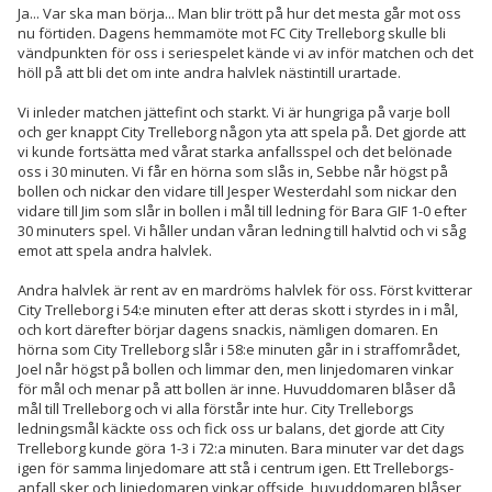
Ja... Var ska man börja... Man blir trött på hur det mesta går mot oss
nu förtiden. Dagens hemmamöte mot FC City Trelleborg skulle bli
vändpunkten för oss i seriespelet kände vi av inför matchen och det
höll på att bli det om inte andra halvlek nästintill urartade.
Vi inleder matchen jättefint och starkt. Vi är hungriga på varje boll
och ger knappt City Trelleborg någon yta att spela på. Det gjorde att
vi kunde fortsätta med vårat starka anfallsspel och det belönade
oss i 30 minuten. Vi får en hörna som slås in, Sebbe når högst på
bollen och nickar den vidare till Jesper Westerdahl som nickar den
vidare till Jim som slår in bollen i mål till ledning för Bara GIF 1-0 efter
30 minuters spel. Vi håller undan våran ledning till halvtid och vi såg
emot att spela andra halvlek.
Andra halvlek är rent av en mardröms halvlek för oss. Först kvitterar
City Trelleborg i 54:e minuten efter att deras skott i styrdes in i mål,
och kort därefter börjar dagens snackis, nämligen domaren. En
hörna som City Trelleborg slår i 58:e minuten går in i straffområdet,
Joel når högst på bollen och limmar den, men linjedomaren vinkar
för mål och menar på att bollen är inne. Huvuddomaren blåser då
mål till Trelleborg och vi alla förstår inte hur. City Trelleborgs
ledningsmål käckte oss och fick oss ur balans, det gjorde att City
Trelleborg kunde göra 1-3 i 72:a minuten. Bara minuter var det dags
igen för samma linjedomare att stå i centrum igen. Ett Trelleborgs-
anfall sker och linjedomaren vinkar offside, huvuddomaren blåser