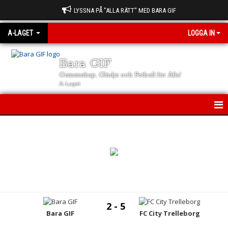
LYSSNA PÅ "ALLA RÄTT" MED BARA GIF
A-LAGET
LOGGA IN
Bara GIF
Gemenskap, Glädje och Fotboll för Alla!
A-Laget
A-LAGET
NYHETER
KALENDER
MATCHER
2 - 5
Bara GIF
FC City Trelleborg
TRUPPEN