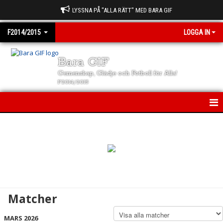
LYSSNA PÅ "ALLA RÄTT" MED BARA GIF
F2014/2015
LOGGA IN
Bara GIF
Gemenskap, Glädje och Fotboll för Alla!
F2014/2015
F2014/2015
NYHETER
KALENDER
MATCHER
Matcher
TRUPPEN
MARS 2026