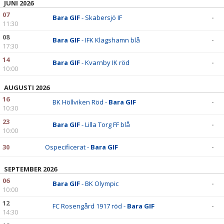
JUNI 2026
07
Bara GIF
- Skabersjö IF
-
11:30
08
Bara GIF
- IFK Klagshamn blå
-
17:30
14
Bara GIF
- Kvarnby IK röd
-
10:00
AUGUSTI 2026
16
BK Höllviken Röd -
Bara GIF
-
10:30
23
Bara GIF
- Lilla Torg FF blå
-
10:00
30
Ospecificerat -
Bara GIF
-
SEPTEMBER 2026
06
Bara GIF
- BK Olympic
-
10:00
12
FC Rosengård 1917 röd -
Bara GIF
-
14:30