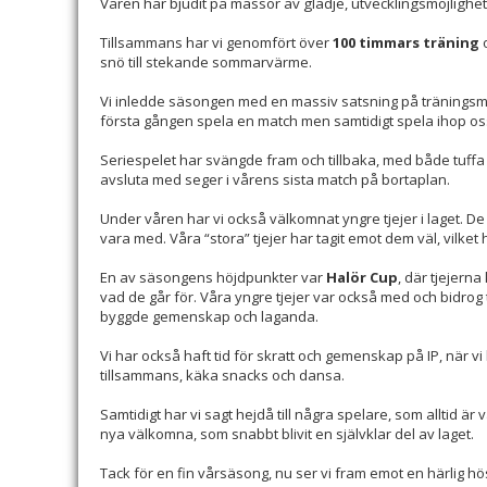
Våren har bjudit på massor av glädje, utvecklingsmöjligh
Tillsammans har vi genomfört över
100 timmars träning
o
snö till stekande sommarvärme.
Vi inledde säsongen med en massiv satsning på träningsma
första gången spela en match men samtidigt spela ihop oss 
Seriespelet har svängde fram och tillbaka, med både tuffa fö
avsluta med seger i vårens sista match på bortaplan.
Under våren har vi också välkomnat yngre tjejer i laget. De
vara med. Våra “stora” tjejer har tagit emot dem väl, vilket h
En av säsongens höjdpunkter var
Halör Cup
, där tjejern
vad de går för. Våra yngre tjejer var också med och bidrog t
byggde gemenskap och laganda.
Vi har också haft tid för skratt och gemenskap på IP, när vi
tillsammans, käka snacks och dansa.
Samtidigt har vi sagt hejdå till några spelare, som alltid ä
nya välkomna, som snabbt blivit en självklar del av laget.
Tack för en fin vårsäsong, nu ser vi fram emot en härlig hö