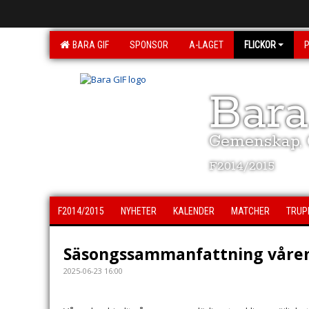
BARA GIF
SPONSOR
A-LAGET
FLICKOR
Bara
Gemenskap, G
F2014/2015
F2014/2015
NYHETER
KALENDER
MATCHER
TRUP
Säsongssammanfattning våren
2025-06-23 16:00