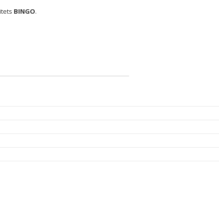
itets
BINGO
.