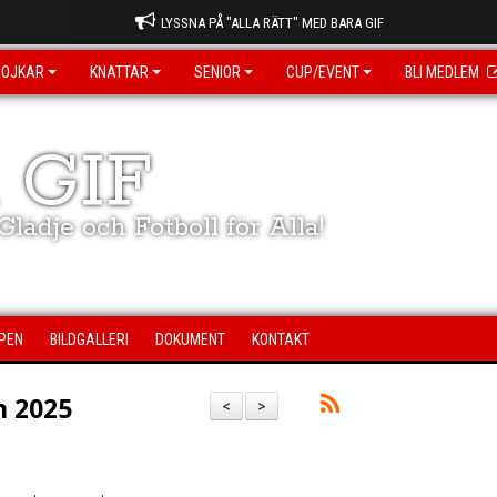
LYSSNA PÅ "ALLA RÄTT" MED BARA GIF
POJKAR
KNATTAR
SENIOR
CUP/EVENT
BLI MEDLEM
 GIF
lädje och Fotboll för Alla!
PEN
BILDGALLERI
DOKUMENT
KONTAKT
 2025
<
>