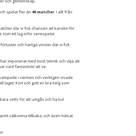
eter och gemenskap.
ch spelat fler än
40 matcher
. I allt från
tcher där vi fick chansen att kanske för
som ett lag inför seriespelet.
rluster och härliga vinster där vi fick
 har imponerat med mod, teknik och vilja att
ar varit fantastiskt att se.
a kämpade i värmen och verkligen visade
ill laget. Kort och gott en bra helg som
 bara setts för att umgås och ha kul
r varmt välkomna tillbaka, och även hälsat
st