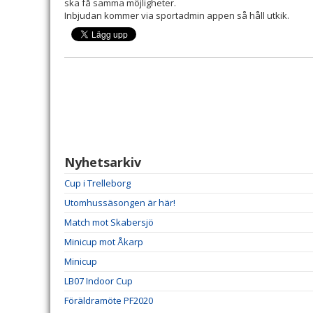
ska få samma möjligheter.
Inbjudan kommer via sportadmin appen så håll utkik.
Nyhetsarkiv
Cup i Trelleborg
Utomhussäsongen är här!
Match mot Skabersjö
Minicup mot Åkarp
Minicup
LB07 Indoor Cup
Föräldramöte PF2020