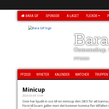
BARA GIF
SPONSOR
A-LAGET
FLICKOR
Bara
Gemenskap, G
PF2020
PF2020
NYHETER
KALENDER
MATCHER
TRUPPEN
Minicup
2026-03-04 13:09
Oxie har bjudit in oss till en minicup den 28/3 för att känna 
Först till kvarn gäller men det kommer komma fler tillfällen