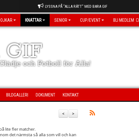
LYSSNA PÅ "ALLA RÄTT" MED BARA GIF
POJKAR
KNATTAR
SENIOR
CUP/EVENT
BLI MEDLEM
 GIF
lädje och Fotboll för Alla!
BILDGALLERI
DOKUMENT
KONTAKT
<
>
på lite fler matcher.
 inom det närmsta så alla som vill och kan