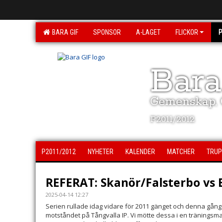
BARA GIF
SPONSOR
A-LAGET
FLICKOR
Bara
Gemenskap, G
P2011/2012
P2011/2012
NYHETER
KALENDER
MATCHER
TRUP
REFERAT: Skanör/Falsterbo vs 
2025-04-14 12:27
Serien rullade idag vidare för 2011 gänget och denna gång
motståndet på Tångvalla IP. Vi mötte dessa i en träningsma