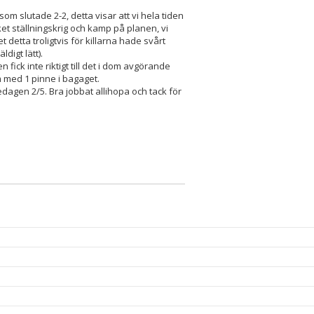
om slutade 2-2, detta visar att vi hela tiden
cket ställningskrig och kamp på planen, vi
etta troligtvis för killarna hade svårt
digt lätt).
n fick inte riktigt till det i dom avgörande
 med 1 pinne i bagaget.
redagen 2/5. Bra jobbat allihopa och tack för