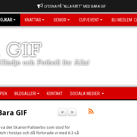
LYSSNA PÅ "ALLA RÄTT" MED BARA GIF
POJKAR
KNATTAR
SENIOR
CUP/EVENT
BLI MEDLEM
 GIF
lädje och Fotboll för Alla!
PEN
BILDGALLERI
KONTAKT
SOCIALA MEDIER:
Bara GIF
<
>
 va det Skanör/Falsterbo som stod för
tch i höstas och då förlorade vi med 6-3 så