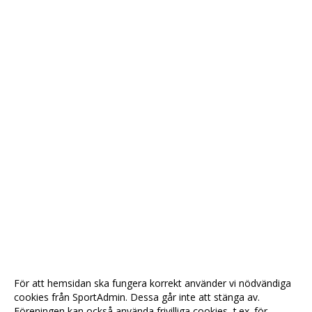
För att hemsidan ska fungera korrekt använder vi nödvändiga
cookies från SportAdmin. Dessa går inte att stänga av.
Föreningen kan också använda frivilliga cookies, t.ex. för