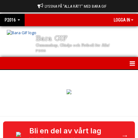
LYSSNA PÅ "ALLA RÄTT" MED BARA GIF
P2016
LOGGA IN
Bara GIF
Gemenskap, Glädje och Fotboll för Alla!
P2016
P2016
NYHETER
KALENDER
MATCHER
TRUPPEN
Bli en del av vårt lag
→