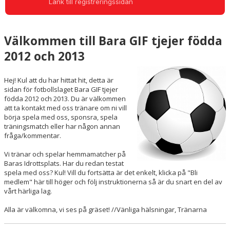
Länk till registreringssidan
BILDGALLERI
DOKUMENT
Välkommen till Bara GIF tjejer födda
KONTAKT
2012 och 2013
Hej! Kul att du har hittat hit, detta är
sidan för fotbollslaget Bara GIF tjejer
födda 2012 och 2013. Du är välkommen
att ta kontakt med oss tränare om ni vill
börja spela med oss, sponsra, spela
träningsmatch eller har någon annan
fråga/kommentar.
Vi tränar och spelar hemmamatcher på
Baras Idrottsplats. Har du redan testat
spela med oss? Kul! Vill du fortsätta är det enkelt, klicka på "Bli
medlem" här till höger och följ instruktionerna så är du snart en del av
vårt härliga lag.
Alla är välkomna, vi ses på gräset! //Vänliga hälsningar, Tränarna