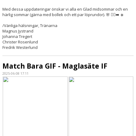
Med dessa uppdateringar önskar vi alla en Glad midsommar och en
härlig sommar (gärna med bollek och ett par löprundor). 🌸 🏃‍♀️‍➡️ ☀️
/Vänliga hälsningar, Tränarna
Magnus Jystrand
Johanna Tregert
Christer Rosenlund
Fredrik Westerlund
Match Bara GIF - Maglasäte IF
2025-06-08 17:11