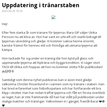
Uppdatering i tränarstaben
2025-06-20 10:26
Hej!
Efter fem starka år som tränare för tjejerna i Bara GIF väljer Ulrika
Persson nu att kliva av. Hon har varit en urkraft och starkt bidragit till
tjejernas utveckling och glädje. Vi kommer sakna henne enormt,
kanske främst för hennes eld och förmåga att utmana tjejerna att
kämpa.
Hon tackade för sig under en träning där hon bjöd på glass och
uppmanade tjejerna att löpträna och bygga kondition. Vi säger stort
TACK till Ulrika och hoppas att hon nu kommer stötta från publiksidan!
🙏🙌😍🍦
Samtidigt som denna nyhet publiceras kan vi även med glädje
välkomna Christer Rosenlund in i värmen som ny tränare i staben. Han
har bred erfarenhet som fotbollsspelare och har fortfarande ett bra
klipp i skottet. Han har redan träffat tjejerna och fått en första överblick
av laget, han är inte främmande då han har stått på publiksidan under
otaliga matcher och träningar. Välkommen in i gänget, framåt Bara! ❤️⚽️
🖤