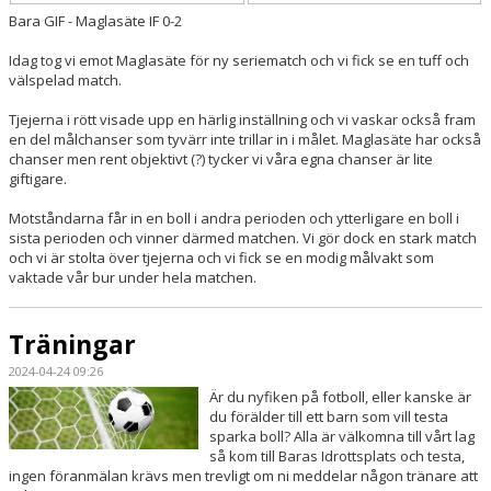
Bara GIF - Maglasäte IF 0-2
Idag tog vi emot Maglasäte för ny seriematch och vi fick se en tuff och
välspelad match.
Tjejerna i rött visade upp en härlig inställning och vi vaskar också fram
en del målchanser som tyvärr inte trillar in i målet. Maglasäte har också
chanser men rent objektivt (?) tycker vi våra egna chanser är lite
giftigare.
Motståndarna får in en boll i andra perioden och ytterligare en boll i
sista perioden och vinner därmed matchen. Vi gör dock en stark match
och vi är stolta över tjejerna och vi fick se en modig målvakt som
vaktade vår bur under hela matchen.
Träningar
2024-04-24 09:26
Är du nyfiken på fotboll, eller kanske är
du förälder till ett barn som vill testa
sparka boll? Alla är välkomna till vårt lag
så kom till Baras Idrottsplats och testa,
ingen föranmälan krävs men trevligt om ni meddelar någon tränare att