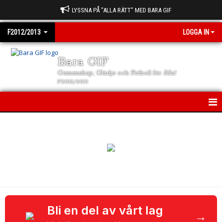
LYSSNA PÅ "ALLA RÄTT" MED BARA GIF
F2012/2013
LOGGA IN
Bara GIF
Gemenskap, Glädje och Fotboll för Alla!
F2012/2013
F2012/2013
NYHETER
KALENDER
MATCHER
TRUPPEN
Bli en del av vårt lag
→