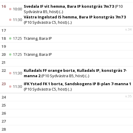
16
Svedala IF vit hemma, Bara IP konstgräs 7m7 3
(P10
10:00
Sydvästra B5, höst)
(..)
Västra Ingelstad IS hemma, Bara IP konstgräs 7m7 3
11:30
(P10 Sydvästra C5, höst)
(..)
v.34
17
18
17:25
Träning, Bara IP
19
20
17:25
Träning, Bara IP
21
22
Kulladals FF orange borta, Kulladals IP, konstgräs 7-
11:30
manna 2
(P10 Sydvästra B5, höst)
(..)
23
IFK Ystad FK 1 borta, Sandskogens IP B-plan 7-manna 1
11:30
(P10 Sydvästra C5, höst)
(..)
v.35
24
25
26
27
28