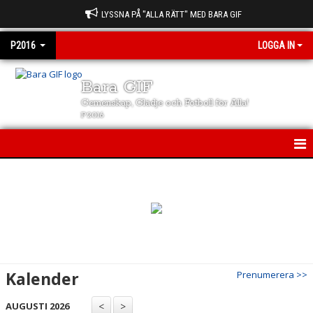
LYSSNA PÅ "ALLA RÄTT" MED BARA GIF
P2016
LOGGA IN
Bara GIF
Gemenskap, Glädje och Fotboll för Alla!
P2016
P2016
NYHETER
KALENDER
MATCHER
Kalender
Prenumerera >>
TRUPPEN
AUGUSTI 2026