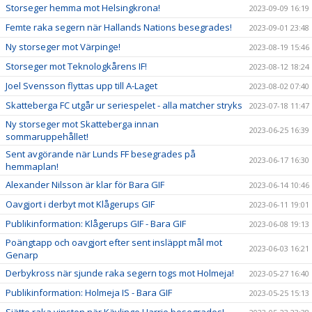
Storseger hemma mot Helsingkrona!
2023-09-09 16:19
Femte raka segern när Hallands Nations besegrades!
2023-09-01 23:48
Ny storseger mot Värpinge!
2023-08-19 15:46
Storseger mot Teknologkårens IF!
2023-08-12 18:24
Joel Svensson flyttas upp till A-Laget
2023-08-02 07:40
Skatteberga FC utgår ur seriespelet - alla matcher stryks
2023-07-18 11:47
Ny storseger mot Skatteberga innan
2023-06-25 16:39
sommaruppehållet!
Sent avgörande när Lunds FF besegrades på
2023-06-17 16:30
hemmaplan!
Alexander Nilsson är klar för Bara GIF
2023-06-14 10:46
Oavgjort i derbyt mot Klågerups GIF
2023-06-11 19:01
Publikinformation: Klågerups GIF - Bara GIF
2023-06-08 19:13
Poängtapp och oavgjort efter sent insläppt mål mot
2023-06-03 16:21
Genarp
Derbykross när sjunde raka segern togs mot Holmeja!
2023-05-27 16:40
Publikinformation: Holmeja IS - Bara GIF
2023-05-25 15:13