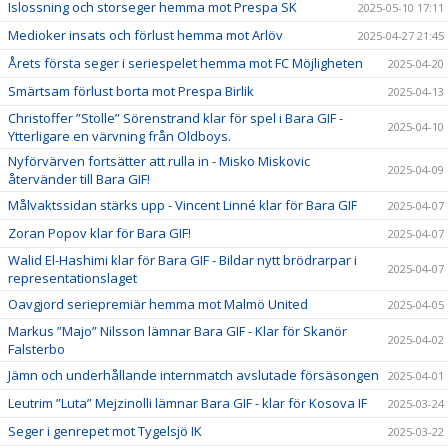
Islossning och storseger hemma mot Prespa SK
2025-05-10 17:11
Medioker insats och förlust hemma mot Arlöv
2025-04-27 21:45
Årets första seger i seriespelet hemma mot FC Möjligheten
2025-04-20
Smärtsam förlust borta mot Prespa Birlik
2025-04-13
Christoffer ”Stolle” Sörenstrand klar för spel i Bara GIF -
2025-04-10
Ytterligare en värvning från Oldboys.
Nyförvärven fortsätter att rulla in - Misko Miskovic
2025-04-09
återvänder till Bara GIF!
Målvaktssidan stärks upp - Vincent Linné klar för Bara GIF
2025-04-07
Zoran Popov klar för Bara GIF!
2025-04-07
Walid El-Hashimi klar för Bara GIF - Bildar nytt brödrarpar i
2025-04-07
representationslaget
Oavgjord seriepremiär hemma mot Malmö United
2025-04-05
Markus ”Majo” Nilsson lämnar Bara GIF - Klar för Skanör
2025-04-02
Falsterbo
Jämn och underhållande internmatch avslutade försäsongen
2025-04-01
Leutrim ”Luta” Mejzinolli lämnar Bara GIF - klar för Kosova IF
2025-03-24
Seger i genrepet mot Tygelsjö IK
2025-03-22