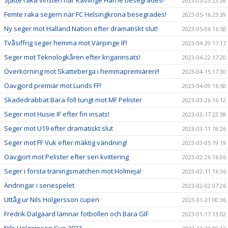
Sjätte raka vinsten när Kävlinge Harrie besegrades!
2023-05-23 23:38
Femte raka segern när FC Helsingkrona besegrades!
2023-05-16 23:39
Ny seger mot Halland Nation efter dramatiskt slut!
2023-05-06 16:50
Tvåsiffrig seger hemma mot Värpinge IF!
2023-04-29 17:17
Seger mot Teknologkåren efter krigarinsats!
2023-04-22 17:20
Överkörning mot Skatteberga i hemmapremiären!!
2023-04-15 17:30
Oavgjord premiär mot Lunds FF!
2023-04-09 16:50
Skadedrabbat Bara föll tungt mot MF Pelister
2023-03-26 16:12
Seger mot Husie IF efter fin insats!
2023-03-17 22:38
Seger mot U19 efter dramatiskt slut
2023-03-11 18:26
Seger mot FF Vuk efter mäktig vändning!
2023-03-05 19:19
Oavgjort mot Pelister efter sen kvittering
2023-02-26 16:06
Seger i första träningsmatchen mot Holmeja!
2023-02-11 16:36
Ändringar i seriespelet
2023-02-02 07:26
Uttåg ur Nils Holgersson cupen
2023-01-21 00:36
Fredrik Dalgaard lämnar fotbollen och Bara GIF
2023-01-17 13:02