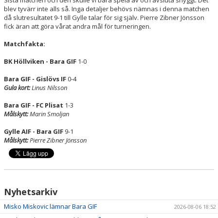
Sista matchen och den skulle vi bara spela av och avsluta snyggt. Det
blev tyvärr inte alls så. Inga detaljer behövs nämnas i denna matchen
då slutresultatet 9-1 till Gylle talar för sig själv. Pierre Zibner Jönsson
fick äran att göra vårat andra mål för turneringen.
Matchfakta:
BK Höllviken - Bara GIF
1-0
Bara GIF - Gislövs IF
0-4
Gula kort:
Linus Nilsson
Bara GIF - FC Plisat
1-3
Målskytt:
Marin Smoljan
Gylle AIF - Bara GIF
9-1
Målskytt:
Pierre Zibner Jönsson
Nyhetsarkiv
Misko Miskovic lämnar Bara GIF
2026-08-06 18:52