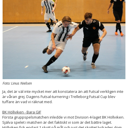
POÄNGLIGAN
BILDER
KONTAKT
Foto: Linus Nielsen
Ja, det är väl inte mycket mer att konstatera än att Futsal verkligen inte
är våran grej. Dagens Futsal-turnering i Trelleborg Futsal Cup blev
tuffare än vad vi räknat med.
BK Höllviken - Bara GIF
Första gruppspelsmatchen inledde vi mot Division 4-laget BK Höllviken.
Själva spelet i matchen är det faktiskt vi som är det bättre laget.
Höllviken fick endast 1 skott på mål och just det skottet lyckades dom