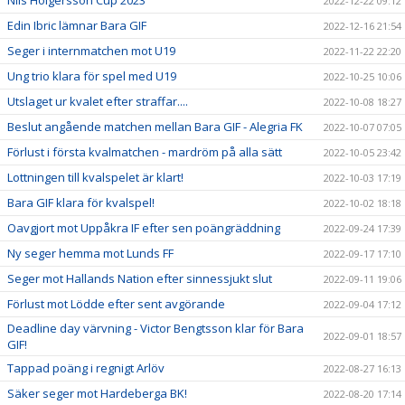
Nils Holgersson Cup 2023
2022-12-22 09:12
Edin Ibric lämnar Bara GIF
2022-12-16 21:54
Seger i internmatchen mot U19
2022-11-22 22:20
Ung trio klara för spel med U19
2022-10-25 10:06
Utslaget ur kvalet efter straffar....
2022-10-08 18:27
Beslut angående matchen mellan Bara GIF - Alegria FK
2022-10-07 07:05
Förlust i första kvalmatchen - mardröm på alla sätt
2022-10-05 23:42
Lottningen till kvalspelet är klart!
2022-10-03 17:19
Bara GIF klara för kvalspel!
2022-10-02 18:18
Oavgjort mot Uppåkra IF efter sen poängräddning
2022-09-24 17:39
Ny seger hemma mot Lunds FF
2022-09-17 17:10
Seger mot Hallands Nation efter sinnessjukt slut
2022-09-11 19:06
Förlust mot Lödde efter sent avgörande
2022-09-04 17:12
Deadline day värvning - Victor Bengtsson klar för Bara
2022-09-01 18:57
GIF!
Tappad poäng i regnigt Arlöv
2022-08-27 16:13
Säker seger mot Hardeberga BK!
2022-08-20 17:14