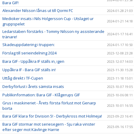
Bara GIF!
Alexander Nilsson lånas ut till Qormi FC
2024-01-28 21:03
Medioker insats i Nils Holgersson Cup - Utslaget ur
2024-01-21 14:18
gruppspelet
Ledarstaben förstärks - Tommy Nilsson ny assisterande
2024-01-17 16:41
tränare!
Skadeuppdatering i truppen:
2024-01-17 10:50
Förslag till serieindelning 2024
2023-12-08 23:28
Bara GIF - Uppåkra IF ställs in, igen
2023-12-07 14:03
Uppåkra IF - Bara GIF ställs in!
2023-11-30 15:28
Uttåg direkt i TF-Cupen
2023-11-18 15:01
Derbyförlust i årets sämsta insats
2023-10-07 19:05
Publikinformation: Bara GIF - Klågerups GIF
2023-10-06 08:11
Grus i maskineriet - Årets första förlust mot Genarp
2023-10-01 16:55
borta
Bara GIF klara för Division 5! - Derbykross mot Holmeja!
2023-09-23 16:41
Bara GIF stormar mot seriesegern - Sju raka vinster
2023-09-16 17:55
efter seger mot Kävlinge Harrie