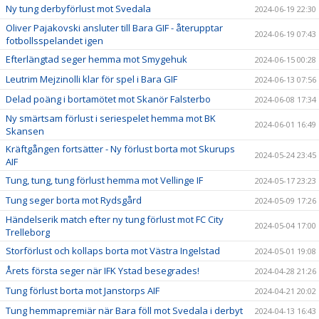
Ny tung derbyförlust mot Svedala
2024-06-19 22:30
Oliver Pajakovski ansluter till Bara GIF - återupptar
2024-06-19 07:43
fotbollsspelandet igen
Efterlängtad seger hemma mot Smygehuk
2024-06-15 00:28
Leutrim Mejzinolli klar för spel i Bara GIF
2024-06-13 07:56
Delad poäng i bortamötet mot Skanör Falsterbo
2024-06-08 17:34
Ny smärtsam förlust i seriespelet hemma mot BK
2024-06-01 16:49
Skansen
Kräftgången fortsätter - Ny förlust borta mot Skurups
2024-05-24 23:45
AIF
Tung, tung, tung förlust hemma mot Vellinge IF
2024-05-17 23:23
Tung seger borta mot Rydsgård
2024-05-09 17:26
Händelserik match efter ny tung förlust mot FC City
2024-05-04 17:00
Trelleborg
Storförlust och kollaps borta mot Västra Ingelstad
2024-05-01 19:08
Årets första seger när IFK Ystad besegrades!
2024-04-28 21:26
Tung förlust borta mot Janstorps AIF
2024-04-21 20:02
Tung hemmapremiär när Bara föll mot Svedala i derbyt
2024-04-13 16:43