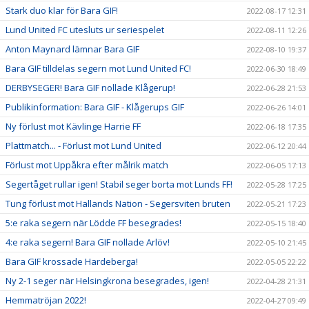
Stark duo klar för Bara GIF!
2022-08-17 12:31
Lund United FC utesluts ur seriespelet
2022-08-11 12:26
Anton Maynard lämnar Bara GIF
2022-08-10 19:37
Bara GIF tilldelas segern mot Lund United FC!
2022-06-30 18:49
DERBYSEGER! Bara GIF nollade Klågerup!
2022-06-28 21:53
Publikinformation: Bara GIF - Klågerups GIF
2022-06-26 14:01
Ny förlust mot Kävlinge Harrie FF
2022-06-18 17:35
Plattmatch... - Förlust mot Lund United
2022-06-12 20:44
Förlust mot Uppåkra efter målrik match
2022-06-05 17:13
Segertåget rullar igen! Stabil seger borta mot Lunds FF!
2022-05-28 17:25
Tung förlust mot Hallands Nation - Segersviten bruten
2022-05-21 17:23
5:e raka segern när Lödde FF besegrades!
2022-05-15 18:40
4:e raka segern! Bara GIF nollade Arlöv!
2022-05-10 21:45
Bara GIF krossade Hardeberga!
2022-05-05 22:22
Ny 2-1 seger när Helsingkrona besegrades, igen!
2022-04-28 21:31
Hemmatröjan 2022!
2022-04-27 09:49