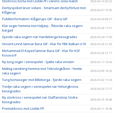
Storkross borta mot Lödde FF i vårens sista match
2026-06-14 20:22
Derbyspöket lever vidare - Smärtsam derbyförlust mot
2026-06-07 19:30
Klågerup
Publikinformation: Klågerups GIF - Bara GIF
2026-06-04 08:37
Klar seger hemma mot Häljarp - Åttonde raka segern
2026-05-30 17:31
bärgad
Sjunde raka segern när Hardeberga besegrades
2026-05-24 17:45
Vincent Linné lämnar Bara GIF - Klar för FBK Balkan U19
2026-05-20 21:30
Mohammad El-Kayed lämnar Bara GIF - Klar för KSF
2026-05-20 21:17
Kosova IF
Ny tung seger i seriespelet - Sjätte raka vinsten
2026-05-17 16:56
Mäktig vändning hemma mot Teknologkåren - Femte
2026-05-09 16:53
raka segern
Tung bortaseger mot Billeberga - fjärde raka segern
2026-05-02 17:24
Tredje raka segern i seriespelet när Helsingkrona
2026-04-26 17:17
besegrades
Ny storkross i seriespelet när Staffanstorp Södra
2026-04-19 18:48
besegrades
Premiärkross mot Lödde FF!
2026-04-11 18:58