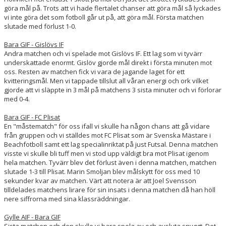
göra mål på. Trots att vi hade flertalet chanser att göra mål så lyckades
vi inte göra det som fotboll går ut på, att göra mål. Första matchen
slutade med förlust 1-0.
Bara GIF - Gislövs IF
Andra matchen och vi spelade mot Gislövs IF. Ett lag som vi tyvärr
underskattade enormt. Gislöv gjorde mål direkt i första minuten mot
oss. Resten av matchen fick vi vara de jagande laget för ett
kvitteringsmål. Men vi tappade tillslut all våran energi och ork vilket
gjorde att vi släppte in 3 mål på matchens 3 sista minuter och vi förlorar
med 0-4.
Bara GIF - FC Plisat
En "måstematch" för oss ifall vi skulle ha någon chans att gå vidare
från gruppen och vi ställdes mot FC Plisat som är Svenska Mästare i
Beachfotboll samt ett lag specialinriktat på just Futsal. Denna matchen
visste vi skulle bli tuff men vi stod upp väldigt bra mot Plisat igenom
hela matchen. Tyvärr blev det förlust även i denna matchen, matchen
slutade 1-3 till Plisat. Marin Smoljan blev målskytt för oss med 10
sekunder kvar av matchen. Värt att notera är att Joel Svensson
tilldelades matchens lirare för sin insats i denna matchen då han höll
nere siffrorna med sina klassräddningar.
Gylle AIF - Bara GIF