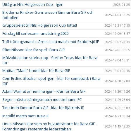
Uttåg ur Nils Holgersson Cup - igen
2025-01-25
Bröderna Rincker-Gunnarsson lämnar Bara GIF och
2025-01-03 13:25
fotbollen
Gruppspelet till Nils Holgersson Cup lottat!
2024-12-21 17:15
Förslag till seriesammansättning 2025
2024-12-09 13:57
Tuff träningsmatch i årets sista match mot Skabersjö IF
2024-12-07 21:13
Elliot Nilsson klar för spel i Bara GIF!
2024-12-06 08:55
Målvaktssidan stärks upp - Stefan Teras klar för Bara
2024-12-04 10:11
GIF
Mattias ”Matti” Lindell klar för Bara GIF
2024-12-01 09:48
Cem Erdinc tillbaka i spel igen - klar för comeback i Bara
2024-11-30 12:00
GIF
Adam Wamat är hemma igen - Klar för Bara GIF
2024-11-30 11:26
Seger i nästa träningsmatch mot Limhamn FC
2024-11-29 23:04
Tim Lindh lämnar Bara GIF - klar för Bjärreds IF
2024-11-26 13:09
Inställd match mot Husie IF
2024-11-23 09:14
Linus Nilsson klar som ny huvudtränare för Bara GIF -
2024-11-19 12:30
Förändringar i resterande ledarstaben