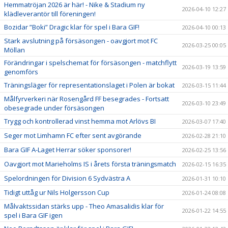
Hemmatröjan 2026 är här! - Nike & Stadium ny
2026-04-10 12:27
klädleverantör till föreningen!
Bozidar ”Boki” Dragic klar för spel i Bara GIF!
2026-04-10 00:13
Stark avslutning på försäsongen - oavgjort mot FC
2026-03-25 00:05
Möllan
Förändringar i spelschemat för försäsongen - matchflytt
2026-03-19 13:59
genomförs
Träningsläger för representationslaget i Polen är bokat
2026-03-15 11:44
Målfyrverkeri när Rosengård FF besegrades - Fortsatt
2026-03-10 23:49
obesegrade under försäsongen
Trygg och kontrollerad vinst hemma mot Arlövs BI
2026-03-07 17:40
Seger mot Limhamn FC efter sent avgörande
2026-02-28 21:10
Bara GIF A-Laget Herrar söker sponsorer!
2026-02-25 13:56
Oavgjort mot Marieholms IS i årets första träningsmatch
2026-02-15 16:35
Spelordningen för Division 6 Sydvästra A
2026-01-31 10:10
Tidigt uttåg ur Nils Holgersson Cup
2026-01-24 08:08
Målvaktssidan stärks upp - Theo Amasalidis klar för
2026-01-22 14:55
spel i Bara GIF igen