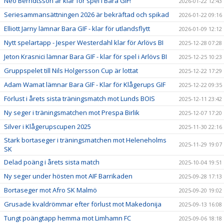
Neo Berndtsson är klar för spel i Bara GIF!
2026-01-22 12:43
Seriesammansättningen 2026 är bekräftad och spikad
2026-01-22 09:16
Elliott Jarny lämnar Bara GIF - klar för utlandsflytt
2026-01-09 12:12
Nytt spelartapp - Jesper Westerdahl klar för Arlövs BI
2025-12-28 07:28
Jeton Krasnici lämnar Bara GIF - klar för spel i Arlövs BI
2025-12-25 10:23
Gruppspelet till Nils Holgersson Cup är lottat
2025-12-22 17:29
Adam Wamat lämnar Bara GIF - Klar för Klågerups GIF
2025-12-22 09:35
Förlust i årets sista träningsmatch mot Lunds BOIS
2025-12-11 23:42
Ny seger i träningsmatchen mot Prespa Birlik
2025-12-07 17:20
Silver i Klågerupscupen 2025
2025-11-30 22:16
Stark bortaseger i träningsmatchen mot Heleneholms
2025-11-29 19:07
SK
Delad poäng i årets sista match
2025-10-04 19:51
Ny seger under hösten mot AIF Barrikaden
2025-09-28 17:13
Bortaseger mot Afro SK Malmö
2025-09-20 19:02
Grusade kvaldrömmar efter förlust mot Makedonija
2025-09-13 16:08
Tungt poängtapp hemma mot Limhamn FC
2025-09-06 18:18