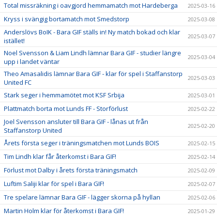
Total missräkning i oavgjord hemmamatch mot Hardeberga
2025-03-16
Kryss i svängig bortamatch mot Smedstorp
2025-03-08
Anderslövs BoIK - Bara GIF ställs in! Ny match bokad och klar
2025-03-07
istället!
Noel Svensson & Liam Lindh lämnar Bara GIF - studier längre
2025-03-04
upp i landet väntar
Theo Amasalidis lämnar Bara GIF - klar för spel i Staffanstorp
2025-03-03
United FC
Stark seger i hemmamötet mot KSF Srbija
2025-03-01
Plattmatch borta mot Lunds FF - Storförlust
2025-02-22
Joel Svensson ansluter till Bara GIF - lånas ut från
2025-02-20
Staffanstorp United
Årets första seger i träningsmatchen mot Lunds BOIS
2025-02-15
Tim Lindh klar får återkomst i Bara GIF!
2025-02-14
Förlust mot Dalby i årets första träningsmatch
2025-02-09
Luftim Saliji klar för spel i Bara GIF!
2025-02-07
Tre spelare lämnar Bara GIF - lägger skorna på hyllan
2025-02-06
Martin Holm klar för återkomst i Bara GIF!
2025-01-29