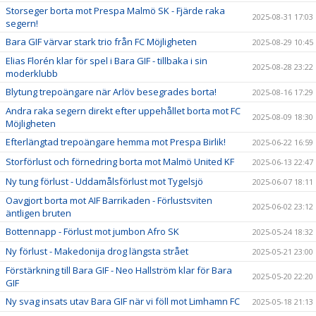
Storseger borta mot Prespa Malmö SK - Fjärde raka
2025-08-31 17:03
segern!
Bara GIF värvar stark trio från FC Möjligheten
2025-08-29 10:45
Elias Florén klar för spel i Bara GIF - tillbaka i sin
2025-08-28 23:22
moderklubb
Blytung trepoängare när Arlöv besegrades borta!
2025-08-16 17:29
Andra raka segern direkt efter uppehållet borta mot FC
2025-08-09 18:30
Möjligheten
Efterlängtad trepoängare hemma mot Prespa Birlik!
2025-06-22 16:59
Storförlust och förnedring borta mot Malmö United KF
2025-06-13 22:47
Ny tung förlust - Uddamålsförlust mot Tygelsjö
2025-06-07 18:11
Oavgjort borta mot AIF Barrikaden - Förlustsviten
2025-06-02 23:12
äntligen bruten
Bottennapp - Förlust mot jumbon Afro SK
2025-05-24 18:32
Ny förlust - Makedonija drog längsta strået
2025-05-21 23:00
Förstärkning till Bara GIF - Neo Hallström klar för Bara
2025-05-20 22:20
GIF
Ny svag insats utav Bara GIF när vi föll mot Limhamn FC
2025-05-18 21:13