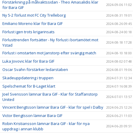
Förstärkning på målvaktssidan - Theo Amasalidis klar
2024-09-06 11:02
för Bara GIF
Ny 5-2 förlust mot FC City Trelleborg
2024-08-31 19:01
Emiliano Moreno klar för Bara GIF
2024-08-26 09:45
Förlust igen trots krigarinsats
2024-08-24 00:18
Förlusttrenden fortsätter - Ny förlust i bortamötet mot
2024-08-18 17:28
Ystad
Förlust i omstarten mot Janstorp efter svängig match
2024-08-10 18:00
Luka Jovovic klar för Bara GIF
2024-08-02 07:48
Oscar Svahn förstärker ledarstaben
2024-08-01 19:06
Skadeuppdatering i truppen
2024-07-31 12:34
Spelschemat för B-Laget klart
2024-07-16 08:39
Joel Svensson lämnar Bara GIF - Klar för Staffanstorp
2024-07-01 13:57
United
Vincent Bengtsson lämnar Bara GIF - klar för spel i Dalby
2024-06-25 12:26
Victor Bengtsson lämnar Bara GIF
2024-06-21 11:03
Robin Kristiansson lämnar Bara GIF - klar för nya
2024-06-20 09:51
uppdrag i annan klubb