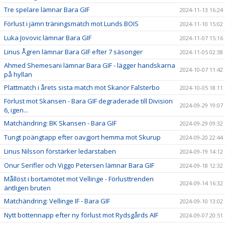
Tre spelare lämnar Bara GIF
2024-11-13 16:24
Förlust i jämn träningsmatch mot Lunds BOIS
2024-11-10 15:02
Luka Jovovic lämnar Bara GIF
2024-11-07 15:16
Linus Ågren lämnar Bara GIF efter 7 säsonger
2024-11-05 02:38
Ahmed Shemesani lämnar Bara GIF - lägger handskarna
2024-10-07 11:42
på hyllan
Plattmatch i årets sista match mot Skanör Falsterbo
2024-10-05 18:11
Förlust mot Skansen - Bara GIF degraderade till Division
2024-09-29 19:07
6, igen...
Matchändring: BK Skansen - Bara GIF
2024-09-29 09:32
Tungt poängtapp efter oavgjort hemma mot Skurup
2024-09-20 22:44
Linus Nilsson förstärker ledarstaben
2024-09-19 14:12
Onur Serifler och Viggo Petersen lämnar Bara GIF
2024-09-18 12:32
Mållöst i bortamötet mot Vellinge - Förlusttrenden
2024-09-14 16:32
äntligen bruten
Matchändring: Vellinge IF - Bara GIF
2024-09-10 13:02
Nytt bottennapp efter ny förlust mot Rydsgårds AIF
2024-09-07 20:51