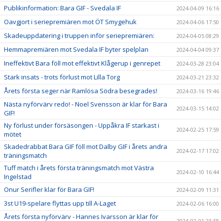
Publikinformation: Bara GIF - Svedala IF
2024-04-09 16:16
Oavgjort i seriepremiären mot ÖT Smygehuk
2024-04-06 17:50
Skadeuppdatering i truppen inför seriepremiären:
2024-04-05 08:29
Hemmapremiären mot Svedala IF byter spelplan
2024-04-04 09:37
Ineffektivt Bara föll mot effektivt Klågerup i genrepet
2024-03-28 23:04
Stark insats - trots förlust mot Lilla Torg
2024-03-21 23:32
Årets första seger när Ramlösa Södra besegrades!
2024-03-16 19:46
Nästa nyförvärv redo! - Noel Svensson är klar för Bara
2024-03-15 14:02
GIF!
Ny förlust under försäsongen - Uppåkra IF starkast i
2024-02-25 17:59
mötet
Skadedrabbat Bara GIF föll mot Dalby GIF i årets andra
2024-02-17 17:02
träningsmatch
Tuff match i årets första träningsmatch mot Västra
2024-02-10 16:44
Ingelstad
Onur Serifler klar för Bara GIF!
2024-02-09 11:31
3st U19-spelare flyttas upp till A-Laget
2024-02-06 16:00
Årets första nyförvärv - Hannes Ivarsson är klar för
2024-02-01 23:58