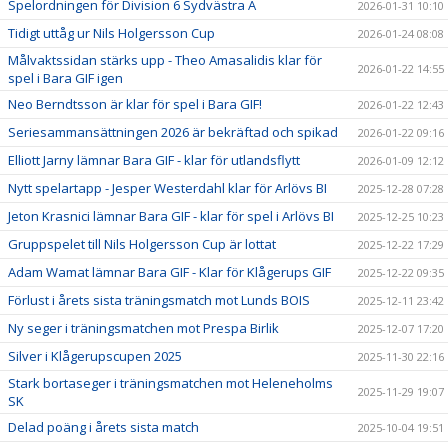
Spelordningen för Division 6 Sydvästra A
2026-01-31 10:10
Tidigt uttåg ur Nils Holgersson Cup
2026-01-24 08:08
Målvaktssidan stärks upp - Theo Amasalidis klar för
2026-01-22 14:55
spel i Bara GIF igen
Neo Berndtsson är klar för spel i Bara GIF!
2026-01-22 12:43
Seriesammansättningen 2026 är bekräftad och spikad
2026-01-22 09:16
Elliott Jarny lämnar Bara GIF - klar för utlandsflytt
2026-01-09 12:12
Nytt spelartapp - Jesper Westerdahl klar för Arlövs BI
2025-12-28 07:28
Jeton Krasnici lämnar Bara GIF - klar för spel i Arlövs BI
2025-12-25 10:23
Gruppspelet till Nils Holgersson Cup är lottat
2025-12-22 17:29
Adam Wamat lämnar Bara GIF - Klar för Klågerups GIF
2025-12-22 09:35
Förlust i årets sista träningsmatch mot Lunds BOIS
2025-12-11 23:42
Ny seger i träningsmatchen mot Prespa Birlik
2025-12-07 17:20
Silver i Klågerupscupen 2025
2025-11-30 22:16
Stark bortaseger i träningsmatchen mot Heleneholms
2025-11-29 19:07
SK
Delad poäng i årets sista match
2025-10-04 19:51