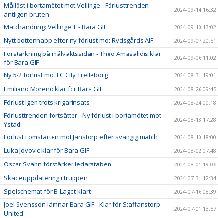
Mållöst i bortamötet mot Vellinge - Förlusttrenden
2024-09-14 16:32
äntligen bruten
Matchändring: Vellinge IF - Bara GIF
2024-09-10 13:02
Nytt bottennapp efter ny förlust mot Rydsgårds AIF
2024-09-07 20:51
Förstärkning på målvaktssidan - Theo Amasalidis klar
2024-09-06 11:02
för Bara GIF
Ny 5-2 förlust mot FC City Trelleborg
2024-08-31 19:01
Emiliano Moreno klar för Bara GIF
2024-08-26 09:45
Förlust igen trots krigarinsats
2024-08-24 00:18
Förlusttrenden fortsätter - Ny förlust i bortamötet mot
2024-08-18 17:28
Ystad
Förlust i omstarten mot Janstorp efter svängig match
2024-08-10 18:00
Luka Jovovic klar för Bara GIF
2024-08-02 07:48
Oscar Svahn förstärker ledarstaben
2024-08-01 19:06
Skadeuppdatering i truppen
2024-07-31 12:34
Spelschemat för B-Laget klart
2024-07-16 08:39
Joel Svensson lämnar Bara GIF - Klar för Staffanstorp
2024-07-01 13:57
United