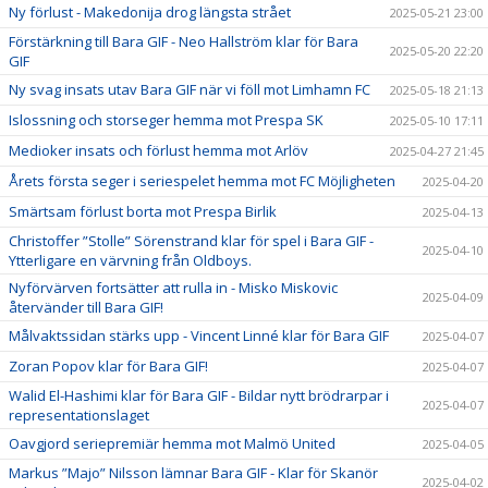
Ny förlust - Makedonija drog längsta strået
2025-05-21 23:00
Förstärkning till Bara GIF - Neo Hallström klar för Bara
2025-05-20 22:20
GIF
Ny svag insats utav Bara GIF när vi föll mot Limhamn FC
2025-05-18 21:13
Islossning och storseger hemma mot Prespa SK
2025-05-10 17:11
Medioker insats och förlust hemma mot Arlöv
2025-04-27 21:45
Årets första seger i seriespelet hemma mot FC Möjligheten
2025-04-20
Smärtsam förlust borta mot Prespa Birlik
2025-04-13
Christoffer ”Stolle” Sörenstrand klar för spel i Bara GIF -
2025-04-10
Ytterligare en värvning från Oldboys.
Nyförvärven fortsätter att rulla in - Misko Miskovic
2025-04-09
återvänder till Bara GIF!
Målvaktssidan stärks upp - Vincent Linné klar för Bara GIF
2025-04-07
Zoran Popov klar för Bara GIF!
2025-04-07
Walid El-Hashimi klar för Bara GIF - Bildar nytt brödrarpar i
2025-04-07
representationslaget
Oavgjord seriepremiär hemma mot Malmö United
2025-04-05
Markus ”Majo” Nilsson lämnar Bara GIF - Klar för Skanör
2025-04-02