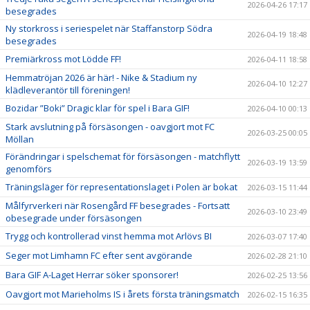
2026-04-26 17:17
besegrades
Ny storkross i seriespelet när Staffanstorp Södra
2026-04-19 18:48
besegrades
Premiärkross mot Lödde FF!
2026-04-11 18:58
Hemmatröjan 2026 är här! - Nike & Stadium ny
2026-04-10 12:27
klädleverantör till föreningen!
Bozidar ”Boki” Dragic klar för spel i Bara GIF!
2026-04-10 00:13
Stark avslutning på försäsongen - oavgjort mot FC
2026-03-25 00:05
Möllan
Förändringar i spelschemat för försäsongen - matchflytt
2026-03-19 13:59
genomförs
Träningsläger för representationslaget i Polen är bokat
2026-03-15 11:44
Målfyrverkeri när Rosengård FF besegrades - Fortsatt
2026-03-10 23:49
obesegrade under försäsongen
Trygg och kontrollerad vinst hemma mot Arlövs BI
2026-03-07 17:40
Seger mot Limhamn FC efter sent avgörande
2026-02-28 21:10
Bara GIF A-Laget Herrar söker sponsorer!
2026-02-25 13:56
Oavgjort mot Marieholms IS i årets första träningsmatch
2026-02-15 16:35