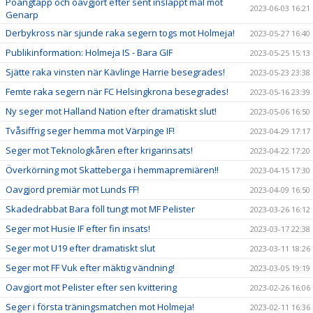
Poängtapp och oavgjort efter sent insläppt mål mot
2023-06-03 16:21
Genarp
Derbykross när sjunde raka segern togs mot Holmeja!
2023-05-27 16:40
Publikinformation: Holmeja IS - Bara GIF
2023-05-25 15:13
Sjätte raka vinsten när Kävlinge Harrie besegrades!
2023-05-23 23:38
Femte raka segern när FC Helsingkrona besegrades!
2023-05-16 23:39
Ny seger mot Halland Nation efter dramatiskt slut!
2023-05-06 16:50
Tvåsiffrig seger hemma mot Värpinge IF!
2023-04-29 17:17
Seger mot Teknologkåren efter krigarinsats!
2023-04-22 17:20
Överkörning mot Skatteberga i hemmapremiären!!
2023-04-15 17:30
Oavgjord premiär mot Lunds FF!
2023-04-09 16:50
Skadedrabbat Bara föll tungt mot MF Pelister
2023-03-26 16:12
Seger mot Husie IF efter fin insats!
2023-03-17 22:38
Seger mot U19 efter dramatiskt slut
2023-03-11 18:26
Seger mot FF Vuk efter mäktig vändning!
2023-03-05 19:19
Oavgjort mot Pelister efter sen kvittering
2023-02-26 16:06
Seger i första träningsmatchen mot Holmeja!
2023-02-11 16:36