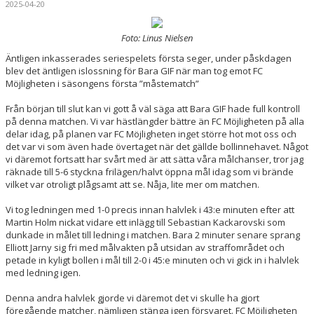
2025-04-20
POÄNGLIGAN
Foto: Linus Nielsen
BILDER
Äntligen inkasserades seriespelets första seger, under påskdagen
blev det äntligen islossning för Bara GIF när man tog emot FC
KONTAKT
Möjligheten i säsongens första ”måstematch”
Från början till slut kan vi gott å väl säga att Bara GIF hade full kontroll
på denna matchen. Vi var hästlängder bättre än FC Möjligheten på alla
delar idag, på planen var FC Möjligheten inget större hot mot oss och
det var vi som även hade övertaget när det gällde bollinnehavet. Något
vi däremot fortsatt har svårt med är att sätta våra målchanser, tror jag
räknade till 5-6 styckna frilägen/halvt öppna mål idag som vi brände
vilket var otroligt plågsamt att se. Nåja, lite mer om matchen.
Vi tog ledningen med 1-0 precis innan halvlek i 43:e minuten efter att
Martin Holm nickat vidare ett inlägg till Sebastian Kackarovski som
dunkade in målet till ledning i matchen. Bara 2 minuter senare sprang
Elliott Jarny sig fri med målvakten på utsidan av straffområdet och
petade in kyligt bollen i mål till 2-0 i 45:e minuten och vi gick in i halvlek
med ledning igen.
Denna andra halvlek gjorde vi däremot det vi skulle ha gjort
föregående matcher, nämligen stänga igen försvaret. FC Möjligheten