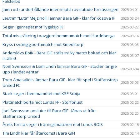
Falsterbo
Jämn och underhållande internmatch avslutade försäsongen
2025-04-01
Leutrim ”Luta” Mejzinolli lämnar Bara GIF - klar för Kosova IF
2025-03-24
Seger i genrepet mot Tygelsjö IK
2025-03-22
Total missräkning i oavgjord hemmamatch mot Hardeberga
2025-03-16
Kryss i svängig bortamatch mot Smedstorp
2025-03-08
Anderslövs BoIK - Bara GIF ställs in! Ny match bokad och klar
2025-03-07
istället!
Noel Svensson & Liam Lindh lämnar Bara GIF - studier längre
2025-03-04
upp i landet väntar
Theo Amasalidis lämnar Bara GIF - klar för spel i Staffanstorp
2025-03-03
United FC
Stark seger i hemmamötet mot KSF Srbija
2025-03-01
Plattmatch borta mot Lunds FF - Storförlust
2025-02-22
Joel Svensson ansluter till Bara GIF - lånas ut från
2025-02-20
Staffanstorp United
Årets första seger i träningsmatchen mot Lunds BOIS
2025-02-15
Tim Lindh klar får återkomst i Bara GIF!
2025-02-14