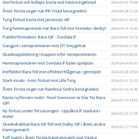
Storförlust och kollaps borta mot Västra Ingelstad
2024-05-01 19:08
Årets första seger när IFK Ystad besegrades!
2024-04-28 21:26
Tung förlust borta mot Janstorps AIF
2024-04-21 20:02
Tung hemmapremiär när Bara föll mot Svedala i derbyt
2024-04-13 16:43
Publikinformation: Bara GIF - Svedala IF
2024-04-09 16:16
Oavgjort i seriepremiären mot ÖT Smygehuk
2024-04-06 17:50
Skadeuppdatering i truppen inför seriepremiären:
2024-04-05 08:29
Hemmapremiären mot Svedala IF byter spelplan
2024-04-04 09:37
Ineffektivt Bara föll mot effektivt Klågerup i genrepet
2024-03-28 23:04
Stark insats - trots förlust mot Lilla Torg
2024-03-21 23:32
Årets första seger när Ramlösa Södra besegrades!
2024-03-16 19:46
Nästa nyförvärv redo! - Noel Svensson är klar för Bara
2024-03-15 14:02
GIF!
Ny förlust under försäsongen - Uppåkra IF starkast i
2024-02-25 17:59
mötet
Skadedrabbat Bara GIF föll mot Dalby GIF i årets andra
2024-02-17 17:02
träningsmatch
Tuff match i årets första träningsmatch mot Västra