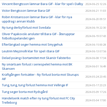
Vincent Bengtsson lämnar Bara GIF - klar för spel i Dalby
2024-06-25 12:26
Victor Bengtsson lämnar Bara GIF
2024-06-21 11:03
Robin Kristiansson lämnar Bara GIF - klar för nya
2024-06-20 09:51
uppdrag i annan klubb
Ny tung derbyförlust mot Svedala
2024-06-19 22:30
Oliver Pajakovski ansluter till Bara GIF - återupptar
2024-06-19 07:43
fotbollsspelandet igen
Efterlängtad seger hemma mot Smygehuk
2024-06-15 00:28
Leutrim Mejzinolli klar för spel i Bara GIF
2024-06-13 07:56
Delad poäng i bortamötet mot Skanör Falsterbo
2024-06-08 17:34
Ny smärtsam förlust i seriespelet hemma mot BK
2024-06-01 16:49
Skansen
Kräftgången fortsätter - Ny förlust borta mot Skurups
2024-05-24 23:45
AIF
Tung, tung, tung förlust hemma mot Vellinge IF
2024-05-17 23:23
Tung seger borta mot Rydsgård
2024-05-09 17:26
Händelserik match efter ny tung förlust mot FC City
2024-05-04 17:00
Trelleborg