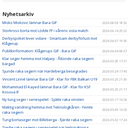
Nyhetsarkiv
Misko Miskovic lämnar Bara GIF
2026-08-06 18:52
Storkross borta mot Lödde FF i vårens sista match
2026-06-14 20:22
Derbyspöket lever vidare - Smärtsam derbyförlust mot
2026-06-07 19:30
Klågerup
Publikinformation: Klågerups GIF - Bara GIF
2026-06-04 08:37
Klar seger hemma mot Häljarp - Åttonde raka segern
2026-05-30 17:31
bärgad
Sjunde raka segern när Hardeberga besegrades
2026-05-24 17:45
Vincent Linné lämnar Bara GIF - Klar för FBK Balkan U19
2026-05-20 21:30
Mohammad El-Kayed lämnar Bara GIF - Klar för KSF
2026-05-20 21:17
Kosova IF
Ny tung seger i seriespelet - Sjätte raka vinsten
2026-05-17 16:56
Mäktig vändning hemma mot Teknologkåren - Femte
2026-05-09 16:53
raka segern
Tung bortaseger mot Billeberga - fjärde raka segern
2026-05-02 17:24
Tredje raka segern i seriespelet när Helsingkrona