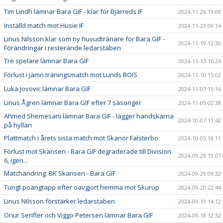
Tim Lindh lämnar Bara GIF - klar för Bjärreds IF
2024-11-26 13:09
Inställd match mot Husie IF
2024-11-23 09:14
Linus Nilsson klar som ny huvudtränare för Bara GIF -
2024-11-19 12:30
Förändringar i resterande ledarstaben
Tre spelare lämnar Bara GIF
2024-11-13 16:24
Förlust i jämn träningsmatch mot Lunds BOIS
2024-11-10 15:02
Luka Jovovic lämnar Bara GIF
2024-11-07 15:16
Linus Ågren lämnar Bara GIF efter 7 säsonger
2024-11-05 02:38
Ahmed Shemesani lämnar Bara GIF - lägger handskarna
2024-10-07 11:42
på hyllan
Plattmatch i årets sista match mot Skanör Falsterbo
2024-10-05 18:11
Förlust mot Skansen - Bara GIF degraderade till Division
2024-09-29 19:07
6, igen...
Matchändring: BK Skansen - Bara GIF
2024-09-29 09:32
Tungt poängtapp efter oavgjort hemma mot Skurup
2024-09-20 22:44
Linus Nilsson förstärker ledarstaben
2024-09-19 14:12
Onur Serifler och Viggo Petersen lämnar Bara GIF
2024-09-18 12:32