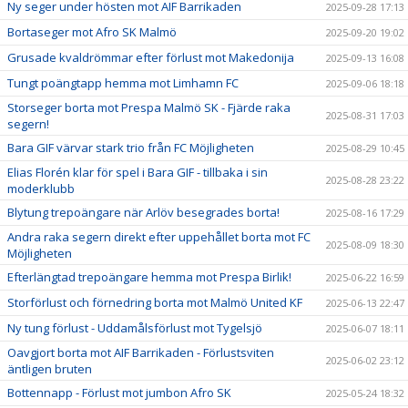
Ny seger under hösten mot AIF Barrikaden
2025-09-28 17:13
Bortaseger mot Afro SK Malmö
2025-09-20 19:02
Grusade kvaldrömmar efter förlust mot Makedonija
2025-09-13 16:08
Tungt poängtapp hemma mot Limhamn FC
2025-09-06 18:18
Storseger borta mot Prespa Malmö SK - Fjärde raka
2025-08-31 17:03
segern!
Bara GIF värvar stark trio från FC Möjligheten
2025-08-29 10:45
Elias Florén klar för spel i Bara GIF - tillbaka i sin
2025-08-28 23:22
moderklubb
Blytung trepoängare när Arlöv besegrades borta!
2025-08-16 17:29
Andra raka segern direkt efter uppehållet borta mot FC
2025-08-09 18:30
Möjligheten
Efterlängtad trepoängare hemma mot Prespa Birlik!
2025-06-22 16:59
Storförlust och förnedring borta mot Malmö United KF
2025-06-13 22:47
Ny tung förlust - Uddamålsförlust mot Tygelsjö
2025-06-07 18:11
Oavgjort borta mot AIF Barrikaden - Förlustsviten
2025-06-02 23:12
äntligen bruten
Bottennapp - Förlust mot jumbon Afro SK
2025-05-24 18:32