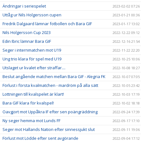
Ändringar i seriespelet
2023-02-02 07:26
Uttåg ur Nils Holgersson cupen
2023-01-21 00:36
Fredrik Dalgaard lämnar fotbollen och Bara GIF
2023-01-17 13:02
Nils Holgersson Cup 2023
2022-12-22 09:12
Edin Ibric lämnar Bara GIF
2022-12-16 21:54
Seger i internmatchen mot U19
2022-11-22 22:20
Ung trio klara för spel med U19
2022-10-25 10:06
Utslaget ur kvalet efter straffar....
2022-10-08 18:27
Beslut angående matchen mellan Bara GIF - Alegria FK
2022-10-07 07:05
Förlust i första kvalmatchen - mardröm på alla sätt
2022-10-05 23:42
Lottningen till kvalspelet är klart!
2022-10-03 17:19
Bara GIF klara för kvalspel!
2022-10-02 18:18
Oavgjort mot Uppåkra IF efter sen poängräddning
2022-09-24 17:39
Ny seger hemma mot Lunds FF
2022-09-17 17:10
Seger mot Hallands Nation efter sinnessjukt slut
2022-09-11 19:06
Förlust mot Lödde efter sent avgörande
2022-09-04 17:12