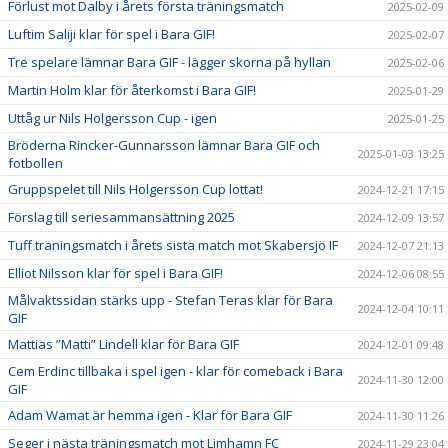
Förlust mot Dalby i årets första träningsmatch
2025-02-09
Luftim Saliji klar för spel i Bara GIF!
2025-02-07
Tre spelare lämnar Bara GIF - lägger skorna på hyllan
2025-02-06
Martin Holm klar för återkomst i Bara GIF!
2025-01-29
Uttåg ur Nils Holgersson Cup - igen
2025-01-25
Bröderna Rincker-Gunnarsson lämnar Bara GIF och
2025-01-03 13:25
fotbollen
Gruppspelet till Nils Holgersson Cup lottat!
2024-12-21 17:15
Förslag till seriesammansättning 2025
2024-12-09 13:57
Tuff träningsmatch i årets sista match mot Skabersjö IF
2024-12-07 21:13
Elliot Nilsson klar för spel i Bara GIF!
2024-12-06 08:55
Målvaktssidan stärks upp - Stefan Teras klar för Bara
2024-12-04 10:11
GIF
Mattias ”Matti” Lindell klar för Bara GIF
2024-12-01 09:48
Cem Erdinc tillbaka i spel igen - klar för comeback i Bara
2024-11-30 12:00
GIF
Adam Wamat är hemma igen - Klar för Bara GIF
2024-11-30 11:26
Seger i nästa träningsmatch mot Limhamn FC
2024-11-29 23:04