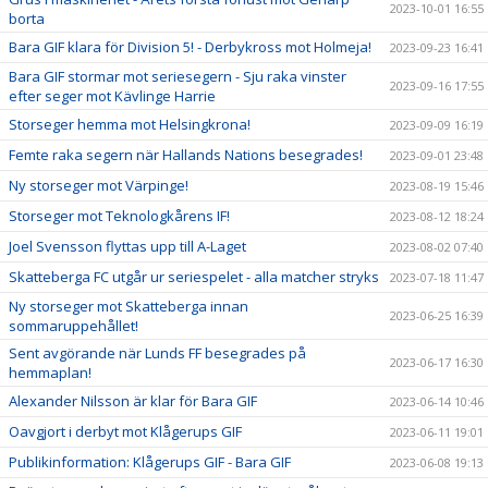
2023-10-01 16:55
borta
Bara GIF klara för Division 5! - Derbykross mot Holmeja!
2023-09-23 16:41
Bara GIF stormar mot seriesegern - Sju raka vinster
2023-09-16 17:55
efter seger mot Kävlinge Harrie
Storseger hemma mot Helsingkrona!
2023-09-09 16:19
Femte raka segern när Hallands Nations besegrades!
2023-09-01 23:48
Ny storseger mot Värpinge!
2023-08-19 15:46
Storseger mot Teknologkårens IF!
2023-08-12 18:24
Joel Svensson flyttas upp till A-Laget
2023-08-02 07:40
Skatteberga FC utgår ur seriespelet - alla matcher stryks
2023-07-18 11:47
Ny storseger mot Skatteberga innan
2023-06-25 16:39
sommaruppehållet!
Sent avgörande när Lunds FF besegrades på
2023-06-17 16:30
hemmaplan!
Alexander Nilsson är klar för Bara GIF
2023-06-14 10:46
Oavgjort i derbyt mot Klågerups GIF
2023-06-11 19:01
Publikinformation: Klågerups GIF - Bara GIF
2023-06-08 19:13