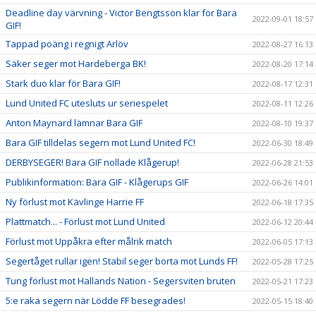
Deadline day värvning - Victor Bengtsson klar för Bara
2022-09-01 18:57
GIF!
Tappad poäng i regnigt Arlöv
2022-08-27 16:13
Säker seger mot Hardeberga BK!
2022-08-20 17:14
Stark duo klar för Bara GIF!
2022-08-17 12:31
Lund United FC utesluts ur seriespelet
2022-08-11 12:26
Anton Maynard lämnar Bara GIF
2022-08-10 19:37
Bara GIF tilldelas segern mot Lund United FC!
2022-06-30 18:49
DERBYSEGER! Bara GIF nollade Klågerup!
2022-06-28 21:53
Publikinformation: Bara GIF - Klågerups GIF
2022-06-26 14:01
Ny förlust mot Kävlinge Harrie FF
2022-06-18 17:35
Plattmatch... - Förlust mot Lund United
2022-06-12 20:44
Förlust mot Uppåkra efter målrik match
2022-06-05 17:13
Segertåget rullar igen! Stabil seger borta mot Lunds FF!
2022-05-28 17:25
Tung förlust mot Hallands Nation - Segersviten bruten
2022-05-21 17:23
5:e raka segern när Lödde FF besegrades!
2022-05-15 18:40