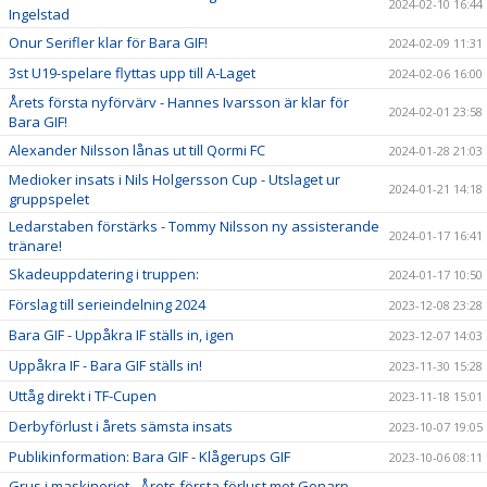
2024-02-10 16:44
Ingelstad
Onur Serifler klar för Bara GIF!
2024-02-09 11:31
3st U19-spelare flyttas upp till A-Laget
2024-02-06 16:00
Årets första nyförvärv - Hannes Ivarsson är klar för
2024-02-01 23:58
Bara GIF!
Alexander Nilsson lånas ut till Qormi FC
2024-01-28 21:03
Medioker insats i Nils Holgersson Cup - Utslaget ur
2024-01-21 14:18
gruppspelet
Ledarstaben förstärks - Tommy Nilsson ny assisterande
2024-01-17 16:41
tränare!
Skadeuppdatering i truppen:
2024-01-17 10:50
Förslag till serieindelning 2024
2023-12-08 23:28
Bara GIF - Uppåkra IF ställs in, igen
2023-12-07 14:03
Uppåkra IF - Bara GIF ställs in!
2023-11-30 15:28
Uttåg direkt i TF-Cupen
2023-11-18 15:01
Derbyförlust i årets sämsta insats
2023-10-07 19:05
Publikinformation: Bara GIF - Klågerups GIF
2023-10-06 08:11
Grus i maskineriet - Årets första förlust mot Genarp