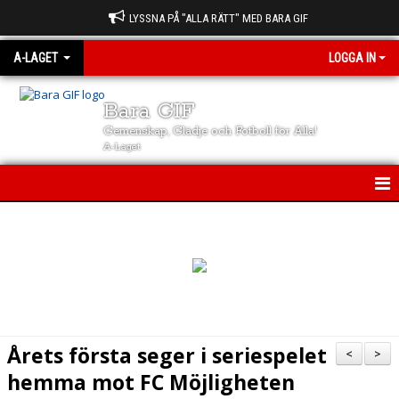
LYSSNA PÅ "ALLA RÄTT" MED BARA GIF
A-LAGET
LOGGA IN
Bara GIF
Gemenskap, Glädje och Fotboll för Alla!
A-Laget
A-LAGET
NYHETER
KALENDER
MATCHER
Årets första seger i seriespelet
<
>
TRUPPEN
hemma mot FC Möjligheten