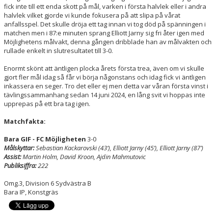
fick inte till ett enda skott på mål, varken i första halvlek eller i andra
halvlek vilket gjorde vi kunde fokusera på att slipa på vårat
anfallsspel. Det skulle dröja ett tag innan vi tog död på spänningen i
matchen men i 87:e minuten sprang Elliott Jarny sig fri åter igen med
Möjlighetens målvakt, denna gången dribblade han av målvakten och
rullade enkelt in slutresultatet till 3-0.
Enormt skönt att äntligen plocka årets första trea, även om vi skulle
gjort fler mål idag så får vi börja någonstans och idag fick vi äntligen
inkassera en seger. Tro det eller ej men detta var våran första vinst i
tävlingssammanhang sedan 14 juni 2024, en lång svit vi hoppas inte
upprepas på ett bra tag igen.
Matchfakta:
Bara GIF - FC Möjligheten
3-0
Målskyttar:
Sebastian Kackarovski (43’), Elliott Jarny (45’), Elliott Jarny (87’)
Assist:
Martin Holm, David Kroon, Ajdin Mahmutovic
Publiksiffra:
222
Omg.3, Division 6 Sydvästra B
Bara IP, Konstgräs