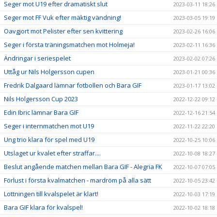
Seger mot U19 efter dramatiskt slut
2023-03-11 18:26
Seger mot FF Vuk efter mäktig vändning!
2023-03-05 19:19
Oavgjort mot Pelister efter sen kvittering
2023-02-26 16:06
Seger i första träningsmatchen mot Holmeja!
2023-02-11 16:36
Ändringar i seriespelet
2023-02-02 07:26
Uttåg ur Nils Holgersson cupen
2023-01-21 00:36
Fredrik Dalgaard lämnar fotbollen och Bara GIF
2023-01-17 13:02
Nils Holgersson Cup 2023
2022-12-22 09:12
Edin Ibric lämnar Bara GIF
2022-12-16 21:54
Seger i internmatchen mot U19
2022-11-22 22:20
Ung trio klara för spel med U19
2022-10-25 10:06
Utslaget ur kvalet efter straffar....
2022-10-08 18:27
Beslut angående matchen mellan Bara GIF - Alegria FK
2022-10-07 07:05
Förlust i första kvalmatchen - mardröm på alla sätt
2022-10-05 23:42
Lottningen till kvalspelet är klart!
2022-10-03 17:19
Bara GIF klara för kvalspel!
2022-10-02 18:18