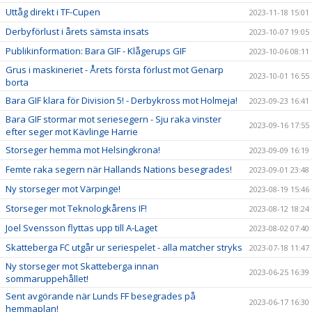
Uttåg direkt i TF-Cupen
2023-11-18 15:01
Derbyförlust i årets sämsta insats
2023-10-07 19:05
Publikinformation: Bara GIF - Klågerups GIF
2023-10-06 08:11
Grus i maskineriet - Årets första förlust mot Genarp
2023-10-01 16:55
borta
Bara GIF klara för Division 5! - Derbykross mot Holmeja!
2023-09-23 16:41
Bara GIF stormar mot seriesegern - Sju raka vinster
2023-09-16 17:55
efter seger mot Kävlinge Harrie
Storseger hemma mot Helsingkrona!
2023-09-09 16:19
Femte raka segern när Hallands Nations besegrades!
2023-09-01 23:48
Ny storseger mot Värpinge!
2023-08-19 15:46
Storseger mot Teknologkårens IF!
2023-08-12 18:24
Joel Svensson flyttas upp till A-Laget
2023-08-02 07:40
Skatteberga FC utgår ur seriespelet - alla matcher stryks
2023-07-18 11:47
Ny storseger mot Skatteberga innan
2023-06-25 16:39
sommaruppehållet!
Sent avgörande när Lunds FF besegrades på
2023-06-17 16:30
hemmaplan!