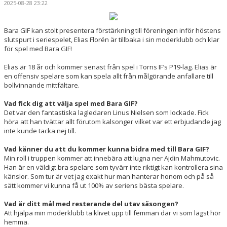
2025-08-28 23:22
POÄNGLIGAN
Bara GIF kan stolt presentera förstärkning till föreningen inför höstens
BILDER
slutspurt i seriespelet, Elias Florén är tillbaka i sin moderklubb och klar
för spel med Bara GIF!
KONTAKT
Elias är 18 år och kommer senast från spel i Torns IF’s P19-lag. Elias är
en offensiv spelare som kan spela allt från målgörande anfallare till
bollvinnande mittfältare.
Vad fick dig att välja spel med Bara GIF?
Det var den fantastiska lagledaren Linus Nielsen som lockade. Fick
höra att han tvättar allt förutom kalsonger vilket var ett erbjudande jag
inte kunde tacka nej till.
Vad känner du att du kommer kunna bidra med till Bara GIF?
Min roll i truppen kommer att innebära att lugna ner Ajdin Mahmutovic.
Han är en väldigt bra spelare som tyvärr inte riktigt kan kontrollera sina
känslor. Som tur är vet jag exakt hur man hanterar honom och på så
sätt kommer vi kunna få ut 100% av seriens bästa spelare.
Vad är ditt mål med resterande del utav säsongen?
Att hjälpa min moderklubb ta klivet upp till femman där vi som lägst hör
hemma.