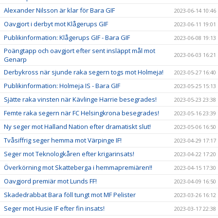
Alexander Nilsson är klar för Bara GIF
2023-06-14 10:46
Oavgjort i derbyt mot Klågerups GIF
2023-06-11 19:01
Publikinformation: Klågerups GIF - Bara GIF
2023-06-08 19:13
Poängtapp och oavgjort efter sent insläppt mål mot
2023-06-03 16:21
Genarp
Derbykross när sjunde raka segern togs mot Holmeja!
2023-05-27 16:40
Publikinformation: Holmeja IS - Bara GIF
2023-05-25 15:13
Sjätte raka vinsten när Kävlinge Harrie besegrades!
2023-05-23 23:38
Femte raka segern när FC Helsingkrona besegrades!
2023-05-16 23:39
Ny seger mot Halland Nation efter dramatiskt slut!
2023-05-06 16:50
Tvåsiffrig seger hemma mot Värpinge IF!
2023-04-29 17:17
Seger mot Teknologkåren efter krigarinsats!
2023-04-22 17:20
Överkörning mot Skatteberga i hemmapremiären!!
2023-04-15 17:30
Oavgjord premiär mot Lunds FF!
2023-04-09 16:50
Skadedrabbat Bara föll tungt mot MF Pelister
2023-03-26 16:12
Seger mot Husie IF efter fin insats!
2023-03-17 22:38