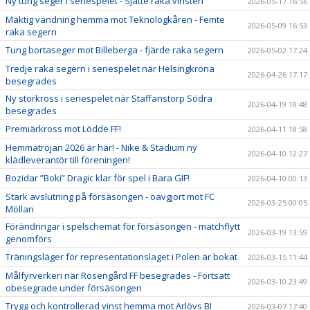
Ny tung seger i seriespelet - Sjätte raka vinsten
2026-05-17 16:56
Mäktig vändning hemma mot Teknologkåren - Femte
2026-05-09 16:53
raka segern
Tung bortaseger mot Billeberga - fjärde raka segern
2026-05-02 17:24
Tredje raka segern i seriespelet när Helsingkrona
2026-04-26 17:17
besegrades
Ny storkross i seriespelet när Staffanstorp Södra
2026-04-19 18:48
besegrades
Premiärkross mot Lödde FF!
2026-04-11 18:58
Hemmatröjan 2026 är här! - Nike & Stadium ny
2026-04-10 12:27
klädleverantör till föreningen!
Bozidar ”Boki” Dragic klar för spel i Bara GIF!
2026-04-10 00:13
Stark avslutning på försäsongen - oavgjort mot FC
2026-03-25 00:05
Möllan
Förändringar i spelschemat för försäsongen - matchflytt
2026-03-19 13:59
genomförs
Träningsläger för representationslaget i Polen är bokat
2026-03-15 11:44
Målfyrverkeri när Rosengård FF besegrades - Fortsatt
2026-03-10 23:49
obesegrade under försäsongen
Trygg och kontrollerad vinst hemma mot Arlövs BI
2026-03-07 17:40