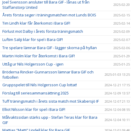
Joel Svensson ansluter till Bara GIF - lånas ut från
2025-02-20
Staffanstorp United
Årets första seger i träningsmatchen mot Lunds BOIS
2025-02-15
Tim Lindh klar får återkomst i Bara GIF!
2025-02-14
Förlust mot Dalby i årets första träningsmatch
2025-02-09
Luftim Saliji klar för spel i Bara GIF!
2025-02-07
Tre spelare lämnar Bara GIF - lägger skorna på hyllan
2025-02-06
Martin Holm klar för återkomst i Bara GIF!
2025-01-29
Uttåg ur Nils Holgersson Cup - igen
2025-01-25
Bröderna Rincker-Gunnarsson lämnar Bara GIF och
2025-01-03 13:25
fotbollen
Gruppspelet till Nils Holgersson Cup lottat!
2024-12-21 17:15
Förslag till seriesammansättning 2025
2024-12-09 13:57
Tuff träningsmatch i årets sista match mot Skabersjö IF
2024-12-07 21:13
Elliot Nilsson klar för spel i Bara GIF!
2024-12-06 08:55
Målvaktssidan stärks upp - Stefan Teras klar för Bara
2024-12-04 10:11
GIF
Mattias ”Matti” Lindell klar för Bara GIF
2024-12-01 09:48