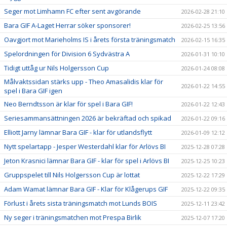
Seger mot Limhamn FC efter sent avgörande
2026-02-28 21:10
Bara GIF A-Laget Herrar söker sponsorer!
2026-02-25 13:56
Oavgjort mot Marieholms IS i årets första träningsmatch
2026-02-15 16:35
Spelordningen för Division 6 Sydvästra A
2026-01-31 10:10
Tidigt uttåg ur Nils Holgersson Cup
2026-01-24 08:08
Målvaktssidan stärks upp - Theo Amasalidis klar för
2026-01-22 14:55
spel i Bara GIF igen
Neo Berndtsson är klar för spel i Bara GIF!
2026-01-22 12:43
Seriesammansättningen 2026 är bekräftad och spikad
2026-01-22 09:16
Elliott Jarny lämnar Bara GIF - klar för utlandsflytt
2026-01-09 12:12
Nytt spelartapp - Jesper Westerdahl klar för Arlövs BI
2025-12-28 07:28
Jeton Krasnici lämnar Bara GIF - klar för spel i Arlövs BI
2025-12-25 10:23
Gruppspelet till Nils Holgersson Cup är lottat
2025-12-22 17:29
Adam Wamat lämnar Bara GIF - Klar för Klågerups GIF
2025-12-22 09:35
Förlust i årets sista träningsmatch mot Lunds BOIS
2025-12-11 23:42
Ny seger i träningsmatchen mot Prespa Birlik
2025-12-07 17:20