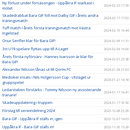
Ny förlust under försäsongen - Uppåkra IF starkast i
2024-02-25 17:59
mötet
Skadedrabbat Bara GIF föll mot Dalby GIF i årets andra
2024-02-17 17:02
träningsmatch
Tuff match i årets första träningsmatch mot Västra
2024-02-10 16:44
Ingelstad
Onur Serifler klar för Bara GIF!
2024-02-09 11:31
3st U19-spelare flyttas upp till A-Laget
2024-02-06 16:00
Årets första nyförvärv - Hannes Ivarsson är klar för
2024-02-01 23:58
Bara GIF!
Alexander Nilsson lånas ut till Qormi FC
2024-01-28 21:03
Medioker insats i Nils Holgersson Cup - Utslaget ur
2024-01-21 14:18
gruppspelet
Ledarstaben förstärks - Tommy Nilsson ny assisterande
2024-01-17 16:41
tränare!
Skadeuppdatering i truppen:
2024-01-17 10:50
Förslag till serieindelning 2024
2023-12-08 23:28
Bara GIF - Uppåkra IF ställs in, igen
2023-12-07 14:03
Uppåkra IF - Bara GIF ställs in!
2023-11-30 15:28