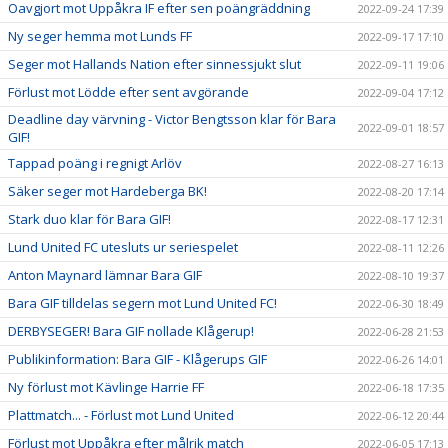
Oavgjort mot Uppåkra IF efter sen poängräddning
2022-09-24 17:39
Ny seger hemma mot Lunds FF
2022-09-17 17:10
Seger mot Hallands Nation efter sinnessjukt slut
2022-09-11 19:06
Förlust mot Lödde efter sent avgörande
2022-09-04 17:12
Deadline day värvning - Victor Bengtsson klar för Bara
2022-09-01 18:57
GIF!
Tappad poäng i regnigt Arlöv
2022-08-27 16:13
Säker seger mot Hardeberga BK!
2022-08-20 17:14
Stark duo klar för Bara GIF!
2022-08-17 12:31
Lund United FC utesluts ur seriespelet
2022-08-11 12:26
Anton Maynard lämnar Bara GIF
2022-08-10 19:37
Bara GIF tilldelas segern mot Lund United FC!
2022-06-30 18:49
DERBYSEGER! Bara GIF nollade Klågerup!
2022-06-28 21:53
Publikinformation: Bara GIF - Klågerups GIF
2022-06-26 14:01
Ny förlust mot Kävlinge Harrie FF
2022-06-18 17:35
Plattmatch... - Förlust mot Lund United
2022-06-12 20:44
Förlust mot Uppåkra efter målrik match
2022-06-05 17:13