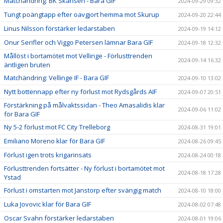
Matchändring: BK Skansen - Bara GIF
2024-09-29 09:32
Tungt poängtapp efter oavgjort hemma mot Skurup
2024-09-20 22:44
Linus Nilsson förstärker ledarstaben
2024-09-19 14:12
Onur Serifler och Viggo Petersen lämnar Bara GIF
2024-09-18 12:32
Mållöst i bortamötet mot Vellinge - Förlusttrenden
2024-09-14 16:32
äntligen bruten
Matchändring: Vellinge IF - Bara GIF
2024-09-10 13:02
Nytt bottennapp efter ny förlust mot Rydsgårds AIF
2024-09-07 20:51
Förstärkning på målvaktssidan - Theo Amasalidis klar
2024-09-06 11:02
för Bara GIF
Ny 5-2 förlust mot FC City Trelleborg
2024-08-31 19:01
Emiliano Moreno klar för Bara GIF
2024-08-26 09:45
Förlust igen trots krigarinsats
2024-08-24 00:18
Förlusttrenden fortsätter - Ny förlust i bortamötet mot
2024-08-18 17:28
Ystad
Förlust i omstarten mot Janstorp efter svängig match
2024-08-10 18:00
Luka Jovovic klar för Bara GIF
2024-08-02 07:48
Oscar Svahn förstärker ledarstaben
2024-08-01 19:06