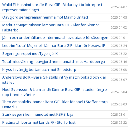
Walid El-Hashimi klar för Bara GIF - Bildar nytt brödrarpar i
2025-04-07
representationslaget
Oavgjord seriepremiär hemma mot Malmö United
2025-04-05
Markus ”Majo” Nilsson lämnar Bara GIF - Klar för Skanör
2025-04-02
Falsterbo
Jämn och underhållande internmatch avslutade försäsongen
2025-04-01
Leutrim ”Luta” Mejzinolli lämnar Bara GIF - klar för Kosova IF
2025-03-24
Seger i genrepet mot Tygelsjö IK
2025-03-22
Total missräkning i oavgjord hemmamatch mot Hardeberga
2025-03-16
Kryss i svängig bortamatch mot Smedstorp
2025-03-08
Anderslövs BoIK - Bara GIF ställs in! Ny match bokad och klar
2025-03-07
istället!
Noel Svensson & Liam Lindh lämnar Bara GIF - studier längre
2025-03-04
upp i landet väntar
Theo Amasalidis lämnar Bara GIF - klar för spel i Staffanstorp
2025-03-03
United FC
Stark seger i hemmamötet mot KSF Srbija
2025-03-01
Plattmatch borta mot Lunds FF - Storförlust
2025-02-22