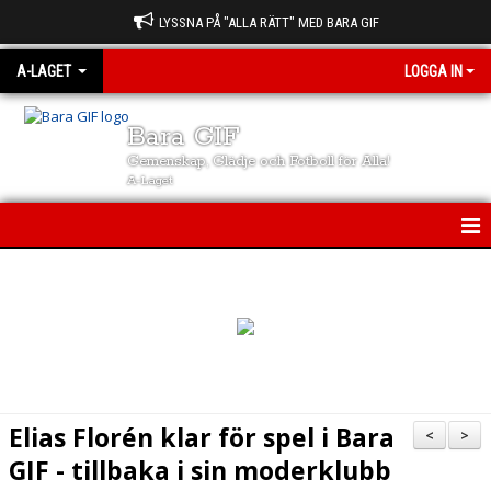
LYSSNA PÅ "ALLA RÄTT" MED BARA GIF
A-LAGET
LOGGA IN
Bara GIF
Gemenskap, Glädje och Fotboll för Alla!
A-Laget
A-LAGET
NYHETER
KALENDER
MATCHER
Elias Florén klar för spel i Bara
<
>
TRUPPEN
GIF - tillbaka i sin moderklubb