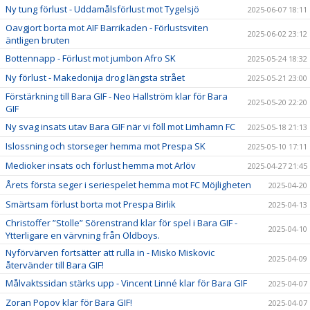
Ny tung förlust - Uddamålsförlust mot Tygelsjö
2025-06-07 18:11
Oavgjort borta mot AIF Barrikaden - Förlustsviten
2025-06-02 23:12
äntligen bruten
Bottennapp - Förlust mot jumbon Afro SK
2025-05-24 18:32
Ny förlust - Makedonija drog längsta strået
2025-05-21 23:00
Förstärkning till Bara GIF - Neo Hallström klar för Bara
2025-05-20 22:20
GIF
Ny svag insats utav Bara GIF när vi föll mot Limhamn FC
2025-05-18 21:13
Islossning och storseger hemma mot Prespa SK
2025-05-10 17:11
Medioker insats och förlust hemma mot Arlöv
2025-04-27 21:45
Årets första seger i seriespelet hemma mot FC Möjligheten
2025-04-20
Smärtsam förlust borta mot Prespa Birlik
2025-04-13
Christoffer ”Stolle” Sörenstrand klar för spel i Bara GIF -
2025-04-10
Ytterligare en värvning från Oldboys.
Nyförvärven fortsätter att rulla in - Misko Miskovic
2025-04-09
återvänder till Bara GIF!
Målvaktssidan stärks upp - Vincent Linné klar för Bara GIF
2025-04-07
Zoran Popov klar för Bara GIF!
2025-04-07