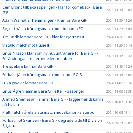
Cem Erdinc tillbaka i spel igen - klar för comeback i Bara
2024-11-30 12:00
GIF
Adam Wamat är hemma igen - Klar för Bara GIF
2024-11-30 11:26
Seger i nästa träningsmatch mot Limhamn FC
2024-11-29 23:04
Tim Lindh lämnar Bara GIF - klar för Bjärreds IF
2024-11-26 13:09
Inställd match mot Husie IF
2024-11-23 09:14
Linus Nilsson klar som ny huvudtränare för Bara GIF -
2024-11-19 12:30
Förändringar i resterande ledarstaben
Tre spelare lämnar Bara GIF
2024-11-13 16:24
Förlust i jämn träningsmatch mot Lunds BOIS
2024-11-10 15:02
Luka Jovovic lämnar Bara GIF
2024-11-07 15:16
Linus Ågren lämnar Bara GIF efter 7 säsonger
2024-11-05 02:38
Ahmed Shemesani lämnar Bara GIF - lägger handskarna
2024-10-07 11:42
på hyllan
Plattmatch i årets sista match mot Skanör Falsterbo
2024-10-05 18:11
Förlust mot Skansen - Bara GIF degraderade till Division
2024-09-29 19:07
6, igen...