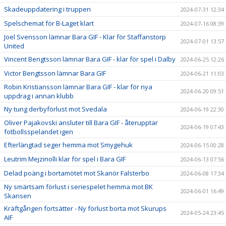
Skadeuppdatering i truppen
2024-07-31 12:34
Spelschemat för B-Laget klart
2024-07-16 08:39
Joel Svensson lämnar Bara GIF - Klar för Staffanstorp
2024-07-01 13:57
United
Vincent Bengtsson lämnar Bara GIF - klar för spel i Dalby
2024-06-25 12:26
Victor Bengtsson lämnar Bara GIF
2024-06-21 11:03
Robin Kristiansson lämnar Bara GIF - klar för nya
2024-06-20 09:51
uppdrag i annan klubb
Ny tung derbyförlust mot Svedala
2024-06-19 22:30
Oliver Pajakovski ansluter till Bara GIF - återupptar
2024-06-19 07:43
fotbollsspelandet igen
Efterlängtad seger hemma mot Smygehuk
2024-06-15 00:28
Leutrim Mejzinolli klar för spel i Bara GIF
2024-06-13 07:56
Delad poäng i bortamötet mot Skanör Falsterbo
2024-06-08 17:34
Ny smärtsam förlust i seriespelet hemma mot BK
2024-06-01 16:49
Skansen
Kräftgången fortsätter - Ny förlust borta mot Skurups
2024-05-24 23:45
AIF