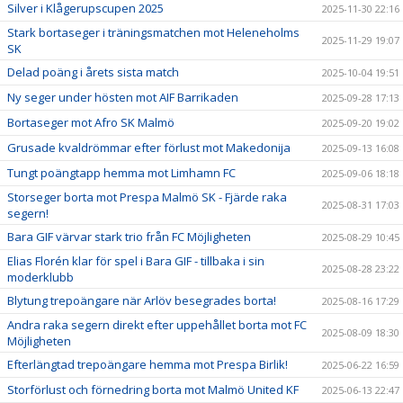
Silver i Klågerupscupen 2025
2025-11-30 22:16
Stark bortaseger i träningsmatchen mot Heleneholms
2025-11-29 19:07
SK
Delad poäng i årets sista match
2025-10-04 19:51
Ny seger under hösten mot AIF Barrikaden
2025-09-28 17:13
Bortaseger mot Afro SK Malmö
2025-09-20 19:02
Grusade kvaldrömmar efter förlust mot Makedonija
2025-09-13 16:08
Tungt poängtapp hemma mot Limhamn FC
2025-09-06 18:18
Storseger borta mot Prespa Malmö SK - Fjärde raka
2025-08-31 17:03
segern!
Bara GIF värvar stark trio från FC Möjligheten
2025-08-29 10:45
Elias Florén klar för spel i Bara GIF - tillbaka i sin
2025-08-28 23:22
moderklubb
Blytung trepoängare när Arlöv besegrades borta!
2025-08-16 17:29
Andra raka segern direkt efter uppehållet borta mot FC
2025-08-09 18:30
Möjligheten
Efterlängtad trepoängare hemma mot Prespa Birlik!
2025-06-22 16:59
Storförlust och förnedring borta mot Malmö United KF
2025-06-13 22:47