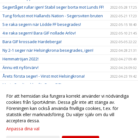
Segertåget rullar igen! Stabil seger borta mot Lunds FF!
2022-05-28 17:25
Tung förlust mot Hallands Nation - Segersviten bruten
2022-05-21 17:23
5:e raka segern när Lödde FF besegrades!
2022-05-15 18:40
4:e raka segern! Bara GIF nollade Arlöv!
2022-05-10 21:45
Bara GIF krossade Hardeberga!
2022-05-05 22:22
Ny 2-1 seger när Helsingkrona besegrades, igen!
2022-04-28 21:31
Hemmatröjan 2022!
2022-04-27 09:49
Ännu ett nyförvärv!
2022-04-26 09:02
Årets första seger! - Vinst mot Helsingkrona!
2022-04-23 19:42
Marin Smoljan klar för Bara GIF!
2022-04-20 17:22
Nattsvart... - Tung derbyförlust mot Klågerup
2022-04-18 18:19
För att hemsidan ska fungera korrekt använder vi nödvändiga
Publikinformation: Klågerups GIF - Bara GIF
cookies från SportAdmin. Dessa går inte att stänga av.
2022-04-16 14:54
Föreningen kan också använda frivilliga cookies, t.ex. för
Förlust i seriepremiären mot Kävlinge-Harrie
2022-04-13 19:59
statistik eller marknadsföring. Du väljer själv om du vill
acceptera dessa.
Anpassa dina val
Cookie-
Gå till