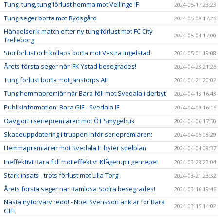
Tung, tung, tung förlust hemma mot Vellinge IF
2024-05-17 23:23
Tung seger borta mot Rydsgård
2024-05-09 17:26
Händelserik match efter ny tung förlust mot FC City
2024-05-04 17:00
Trelleborg
Storförlust och kollaps borta mot Västra Ingelstad
2024-05-01 19:08
Årets första seger när IFK Ystad besegrades!
2024-04-28 21:26
Tung förlust borta mot Janstorps AIF
2024-04-21 20:02
Tung hemmapremiär när Bara föll mot Svedala i derbyt
2024-04-13 16:43
Publikinformation: Bara GIF - Svedala IF
2024-04-09 16:16
Oavgjort i seriepremiären mot ÖT Smygehuk
2024-04-06 17:50
Skadeuppdatering i truppen inför seriepremiären:
2024-04-05 08:29
Hemmapremiären mot Svedala IF byter spelplan
2024-04-04 09:37
Ineffektivt Bara föll mot effektivt Klågerup i genrepet
2024-03-28 23:04
Stark insats - trots förlust mot Lilla Torg
2024-03-21 23:32
Årets första seger när Ramlösa Södra besegrades!
2024-03-16 19:46
Nästa nyförvärv redo! - Noel Svensson är klar för Bara
2024-03-15 14:02
GIF!