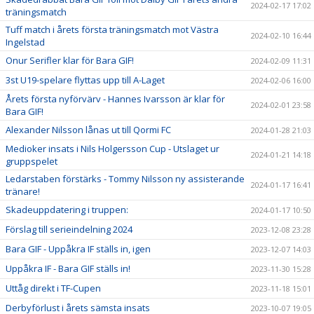
2024-02-17 17:02
träningsmatch
Tuff match i årets första träningsmatch mot Västra
2024-02-10 16:44
Ingelstad
Onur Serifler klar för Bara GIF!
2024-02-09 11:31
3st U19-spelare flyttas upp till A-Laget
2024-02-06 16:00
Årets första nyförvärv - Hannes Ivarsson är klar för
2024-02-01 23:58
Bara GIF!
Alexander Nilsson lånas ut till Qormi FC
2024-01-28 21:03
Medioker insats i Nils Holgersson Cup - Utslaget ur
2024-01-21 14:18
gruppspelet
Ledarstaben förstärks - Tommy Nilsson ny assisterande
2024-01-17 16:41
tränare!
Skadeuppdatering i truppen:
2024-01-17 10:50
Förslag till serieindelning 2024
2023-12-08 23:28
Bara GIF - Uppåkra IF ställs in, igen
2023-12-07 14:03
Uppåkra IF - Bara GIF ställs in!
2023-11-30 15:28
Uttåg direkt i TF-Cupen
2023-11-18 15:01
Derbyförlust i årets sämsta insats
2023-10-07 19:05