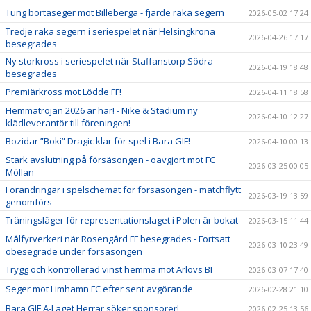
Tung bortaseger mot Billeberga - fjärde raka segern
2026-05-02 17:24
Tredje raka segern i seriespelet när Helsingkrona
2026-04-26 17:17
besegrades
Ny storkross i seriespelet när Staffanstorp Södra
2026-04-19 18:48
besegrades
Premiärkross mot Lödde FF!
2026-04-11 18:58
Hemmatröjan 2026 är här! - Nike & Stadium ny
2026-04-10 12:27
klädleverantör till föreningen!
Bozidar ”Boki” Dragic klar för spel i Bara GIF!
2026-04-10 00:13
Stark avslutning på försäsongen - oavgjort mot FC
2026-03-25 00:05
Möllan
Förändringar i spelschemat för försäsongen - matchflytt
2026-03-19 13:59
genomförs
Träningsläger för representationslaget i Polen är bokat
2026-03-15 11:44
Målfyrverkeri när Rosengård FF besegrades - Fortsatt
2026-03-10 23:49
obesegrade under försäsongen
Trygg och kontrollerad vinst hemma mot Arlövs BI
2026-03-07 17:40
Seger mot Limhamn FC efter sent avgörande
2026-02-28 21:10
Bara GIF A-Laget Herrar söker sponsorer!
2026-02-25 13:56