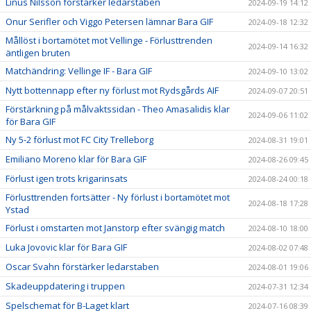
Linus Nilsson förstärker ledarstaben
2024-09-19 14:12
Onur Serifler och Viggo Petersen lämnar Bara GIF
2024-09-18 12:32
Mållöst i bortamötet mot Vellinge - Förlusttrenden
2024-09-14 16:32
äntligen bruten
Matchändring: Vellinge IF - Bara GIF
2024-09-10 13:02
Nytt bottennapp efter ny förlust mot Rydsgårds AIF
2024-09-07 20:51
Förstärkning på målvaktssidan - Theo Amasalidis klar
2024-09-06 11:02
för Bara GIF
Ny 5-2 förlust mot FC City Trelleborg
2024-08-31 19:01
Emiliano Moreno klar för Bara GIF
2024-08-26 09:45
Förlust igen trots krigarinsats
2024-08-24 00:18
Förlusttrenden fortsätter - Ny förlust i bortamötet mot
2024-08-18 17:28
Ystad
Förlust i omstarten mot Janstorp efter svängig match
2024-08-10 18:00
Luka Jovovic klar för Bara GIF
2024-08-02 07:48
Oscar Svahn förstärker ledarstaben
2024-08-01 19:06
Skadeuppdatering i truppen
2024-07-31 12:34
Spelschemat för B-Laget klart
2024-07-16 08:39