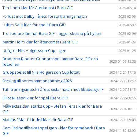
Tim Lindh klar får återkomst i Bara GIF!
2025-02-14
Förlust mot Dalby i årets första träningsmatch
2025-02-09
Luftim Saliji klar för spel i Bara GIF!
2025-02-07
Tre spelare lämnar Bara GIF - lägger skorna på hyllan
2025-02-06
Martin Holm klar för återkomst i Bara GIF!
2025-01-29
Uttåg ur Nils Holgersson Cup - igen
2025-01-25
Bröderna Rincker-Gunnarsson lämnar Bara GIF och
2025-01-03 13:25
fotbollen
Gruppspelet till Nils Holgersson Cup lottat!
2024-12-21 17:15
Förslag till seriesammansättning 2025
2024-12-09 13:57
Tuff träningsmatch i årets sista match mot Skabersjö IF
2024-12-07 21:13
Elliot Nilsson klar för spel i Bara GIF!
2024-12-06 08:55
Målvaktssidan stärks upp - Stefan Teras klar för Bara
2024-12-04 10:11
GIF
Mattias ”Matti” Lindell klar för Bara GIF
2024-12-01 09:48
Cem Erdinc tillbaka i spel igen - klar för comeback i Bara
2024-11-30 12:00
GIF