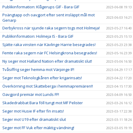
Publikinformation: Klågerups GIF - Bara GIF
2023-06-08 19:13
Poängtapp och oavgjort efter sent insläppt mål mot
2023-06-03 16:21
Genarp
Derbykross när sjunde raka segern togs mot Holmeja!
2023-05-27 16:40
Publikinformation: Holmeja IS - Bara GIF
2023-05-25 15:13
Sjätte raka vinsten när Kävlinge Harrie besegrades!
2023-05-23 23:38
Femte raka segern när FC Helsingkrona besegrades!
2023-05-16 23:39
Ny seger mot Halland Nation efter dramatiskt slut!
2023-05-06 16:50
Tvåsiffrig seger hemma mot Värpinge IF!
2023-04-29 17:17
Seger mot Teknologkåren efter krigarinsats!
2023-04-22 17:20
Överkörning mot Skatteberga i hemmapremiären!!
2023-04-15 17:30
Oavgjord premiär mot Lunds FF!
2023-04-09 16:50
Skadedrabbat Bara föll tungt mot MF Pelister
2023-03-26 16:12
Seger mot Husie IF efter fin insats!
2023-03-17 22:38
Seger mot U19 efter dramatiskt slut
2023-03-11 18:26
Seger mot FF Vuk efter mäktig vändning!
2023-03-05 19:19