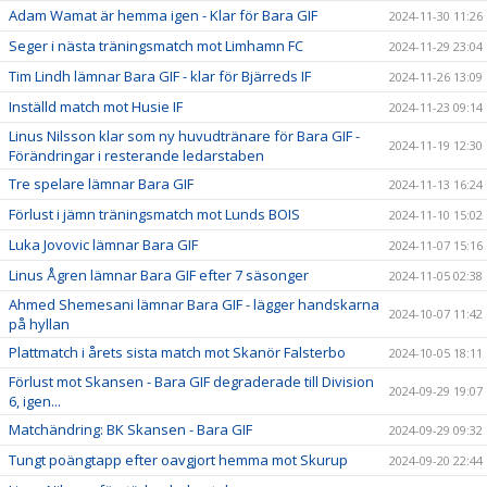
Adam Wamat är hemma igen - Klar för Bara GIF
2024-11-30 11:26
Seger i nästa träningsmatch mot Limhamn FC
2024-11-29 23:04
Tim Lindh lämnar Bara GIF - klar för Bjärreds IF
2024-11-26 13:09
Inställd match mot Husie IF
2024-11-23 09:14
Linus Nilsson klar som ny huvudtränare för Bara GIF -
2024-11-19 12:30
Förändringar i resterande ledarstaben
Tre spelare lämnar Bara GIF
2024-11-13 16:24
Förlust i jämn träningsmatch mot Lunds BOIS
2024-11-10 15:02
Luka Jovovic lämnar Bara GIF
2024-11-07 15:16
Linus Ågren lämnar Bara GIF efter 7 säsonger
2024-11-05 02:38
Ahmed Shemesani lämnar Bara GIF - lägger handskarna
2024-10-07 11:42
på hyllan
Plattmatch i årets sista match mot Skanör Falsterbo
2024-10-05 18:11
Förlust mot Skansen - Bara GIF degraderade till Division
2024-09-29 19:07
6, igen...
Matchändring: BK Skansen - Bara GIF
2024-09-29 09:32
Tungt poängtapp efter oavgjort hemma mot Skurup
2024-09-20 22:44