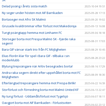
Delad poäng i årets sista match
2025-10-04 19:51
Ny seger under hösten mot AIF Barrikaden
2025-09-28 17:13
Bortaseger mot Afro SK Malmö
2025-09-20 19:02
Grusade kvaldrömmar efter förlust mot Makedonija
2025-09-13 16:08
Tungt poängtapp hemma mot Limhamn FC
2025-09-06 18:18
Storseger borta mot Prespa Malmö SK - Fjärde raka
2025-08-31 17:03
segern!
Bara GIF värvar stark trio från FC Möjligheten
2025-08-29 10:45
Elias Florén klar för spel i Bara GIF - tillbaka i sin
2025-08-28 23:22
moderklubb
Blytung trepoängare när Arlöv besegrades borta!
2025-08-16 17:29
Andra raka segern direkt efter uppehållet borta mot FC
2025-08-09 18:30
Möjligheten
Efterlängtad trepoängare hemma mot Prespa Birlik!
2025-06-22 16:59
Storförlust och förnedring borta mot Malmö United KF
2025-06-13 22:47
Ny tung förlust - Uddamålsförlust mot Tygelsjö
2025-06-07 18:11
Oavgjort borta mot AIF Barrikaden - Förlustsviten
2025-06-02 23:12