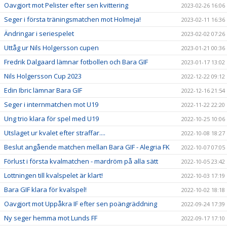
Oavgjort mot Pelister efter sen kvittering
2023-02-26 16:06
Seger i första träningsmatchen mot Holmeja!
2023-02-11 16:36
Ändringar i seriespelet
2023-02-02 07:26
Uttåg ur Nils Holgersson cupen
2023-01-21 00:36
Fredrik Dalgaard lämnar fotbollen och Bara GIF
2023-01-17 13:02
Nils Holgersson Cup 2023
2022-12-22 09:12
Edin Ibric lämnar Bara GIF
2022-12-16 21:54
Seger i internmatchen mot U19
2022-11-22 22:20
Ung trio klara för spel med U19
2022-10-25 10:06
Utslaget ur kvalet efter straffar....
2022-10-08 18:27
Beslut angående matchen mellan Bara GIF - Alegria FK
2022-10-07 07:05
Förlust i första kvalmatchen - mardröm på alla sätt
2022-10-05 23:42
Lottningen till kvalspelet är klart!
2022-10-03 17:19
Bara GIF klara för kvalspel!
2022-10-02 18:18
Oavgjort mot Uppåkra IF efter sen poängräddning
2022-09-24 17:39
Ny seger hemma mot Lunds FF
2022-09-17 17:10