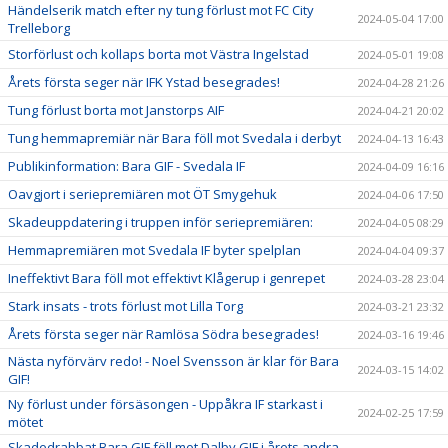
Händelserik match efter ny tung förlust mot FC City
2024-05-04 17:00
Trelleborg
Storförlust och kollaps borta mot Västra Ingelstad
2024-05-01 19:08
Årets första seger när IFK Ystad besegrades!
2024-04-28 21:26
Tung förlust borta mot Janstorps AIF
2024-04-21 20:02
Tung hemmapremiär när Bara föll mot Svedala i derbyt
2024-04-13 16:43
Publikinformation: Bara GIF - Svedala IF
2024-04-09 16:16
Oavgjort i seriepremiären mot ÖT Smygehuk
2024-04-06 17:50
Skadeuppdatering i truppen inför seriepremiären:
2024-04-05 08:29
Hemmapremiären mot Svedala IF byter spelplan
2024-04-04 09:37
Ineffektivt Bara föll mot effektivt Klågerup i genrepet
2024-03-28 23:04
Stark insats - trots förlust mot Lilla Torg
2024-03-21 23:32
Årets första seger när Ramlösa Södra besegrades!
2024-03-16 19:46
Nästa nyförvärv redo! - Noel Svensson är klar för Bara
2024-03-15 14:02
GIF!
Ny förlust under försäsongen - Uppåkra IF starkast i
2024-02-25 17:59
mötet
Skadedrabbat Bara GIF föll mot Dalby GIF i årets andra