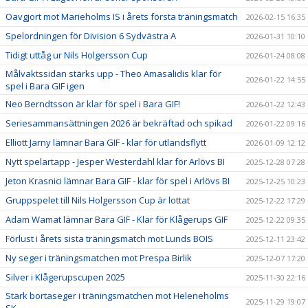
Oavgjort mot Marieholms IS i årets första träningsmatch
2026-02-15 16:35
Spelordningen för Division 6 Sydvästra A
2026-01-31 10:10
Tidigt uttåg ur Nils Holgersson Cup
2026-01-24 08:08
Målvaktssidan stärks upp - Theo Amasalidis klar för
2026-01-22 14:55
spel i Bara GIF igen
Neo Berndtsson är klar för spel i Bara GIF!
2026-01-22 12:43
Seriesammansättningen 2026 är bekräftad och spikad
2026-01-22 09:16
Elliott Jarny lämnar Bara GIF - klar för utlandsflytt
2026-01-09 12:12
Nytt spelartapp - Jesper Westerdahl klar för Arlövs BI
2025-12-28 07:28
Jeton Krasnici lämnar Bara GIF - klar för spel i Arlövs BI
2025-12-25 10:23
Gruppspelet till Nils Holgersson Cup är lottat
2025-12-22 17:29
Adam Wamat lämnar Bara GIF - Klar för Klågerups GIF
2025-12-22 09:35
Förlust i årets sista träningsmatch mot Lunds BOIS
2025-12-11 23:42
Ny seger i träningsmatchen mot Prespa Birlik
2025-12-07 17:20
Silver i Klågerupscupen 2025
2025-11-30 22:16
Stark bortaseger i träningsmatchen mot Heleneholms
2025-11-29 19:07
SK