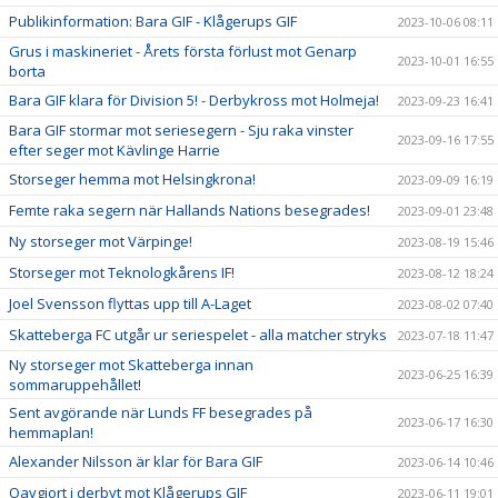
Publikinformation: Bara GIF - Klågerups GIF
2023-10-06 08:11
Grus i maskineriet - Årets första förlust mot Genarp
2023-10-01 16:55
borta
Bara GIF klara för Division 5! - Derbykross mot Holmeja!
2023-09-23 16:41
Bara GIF stormar mot seriesegern - Sju raka vinster
2023-09-16 17:55
efter seger mot Kävlinge Harrie
Storseger hemma mot Helsingkrona!
2023-09-09 16:19
Femte raka segern när Hallands Nations besegrades!
2023-09-01 23:48
Ny storseger mot Värpinge!
2023-08-19 15:46
Storseger mot Teknologkårens IF!
2023-08-12 18:24
Joel Svensson flyttas upp till A-Laget
2023-08-02 07:40
Skatteberga FC utgår ur seriespelet - alla matcher stryks
2023-07-18 11:47
Ny storseger mot Skatteberga innan
2023-06-25 16:39
sommaruppehållet!
Sent avgörande när Lunds FF besegrades på
2023-06-17 16:30
hemmaplan!
Alexander Nilsson är klar för Bara GIF
2023-06-14 10:46
Oavgjort i derbyt mot Klågerups GIF
2023-06-11 19:01