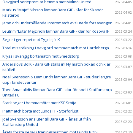
Oavgjord seriepremiär hemma mot Malmö United
2025-04-05
Markus ”Majo” Nilsson lämnar Bara GIF - Klar för Skanör
2025-04-02
Falsterbo
Jämn och underhållande internmatch avslutade försäsongen
2025-04-01
Leutrim ”Luta” Mejzinolli lämnar Bara GIF - klar för Kosova IF
2025-03-24
Seger i genrepet mot Tygelsjö IK
2025-03-22
Total missräkning i oavgjord hemmamatch mot Hardeberga
2025-03-16
Kryss i svängig bortamatch mot Smedstorp
2025-03-08
Anderslövs BoIK - Bara GIF ställs in! Ny match bokad och klar
2025-03-07
istället!
Noel Svensson & Liam Lindh lämnar Bara GIF - studier längre
2025-03-04
upp i landet väntar
Theo Amasalidis lämnar Bara GIF - klar för spel i Staffanstorp
2025-03-03
United FC
Stark seger i hemmamötet mot KSF Srbija
2025-03-01
Plattmatch borta mot Lunds FF - Storförlust
2025-02-22
Joel Svensson ansluter till Bara GIF - lånas ut från
2025-02-20
Staffanstorp United
Årets första seger i träningsmatchen mot Lunds BOIS
2025-02-15