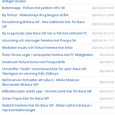
äntligen bruten
Bottennapp - Förlust mot jumbon Afro SK
2025-05-24 18:32
Ny förlust - Makedonija drog längsta strået
2025-05-21 23:00
Förstärkning till Bara GIF - Neo Hallström klar för Bara
2025-05-20 22:20
GIF
Ny svag insats utav Bara GIF när vi föll mot Limhamn FC
2025-05-18 21:13
Islossning och storseger hemma mot Prespa SK
2025-05-10 17:11
Medioker insats och förlust hemma mot Arlöv
2025-04-27 21:45
Årets första seger i seriespelet hemma mot FC Möjligheten
2025-04-20
Smärtsam förlust borta mot Prespa Birlik
2025-04-13
Christoffer ”Stolle” Sörenstrand klar för spel i Bara GIF -
2025-04-10
Ytterligare en värvning från Oldboys.
Nyförvärven fortsätter att rulla in - Misko Miskovic
2025-04-09
återvänder till Bara GIF!
Målvaktssidan stärks upp - Vincent Linné klar för Bara GIF
2025-04-07
Zoran Popov klar för Bara GIF!
2025-04-07
Walid El-Hashimi klar för Bara GIF - Bildar nytt brödrarpar i
2025-04-07
representationslaget