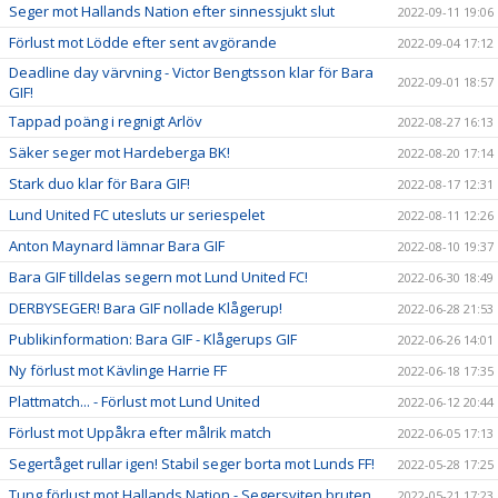
Seger mot Hallands Nation efter sinnessjukt slut
2022-09-11 19:06
Förlust mot Lödde efter sent avgörande
2022-09-04 17:12
Deadline day värvning - Victor Bengtsson klar för Bara
2022-09-01 18:57
GIF!
Tappad poäng i regnigt Arlöv
2022-08-27 16:13
Säker seger mot Hardeberga BK!
2022-08-20 17:14
Stark duo klar för Bara GIF!
2022-08-17 12:31
Lund United FC utesluts ur seriespelet
2022-08-11 12:26
Anton Maynard lämnar Bara GIF
2022-08-10 19:37
Bara GIF tilldelas segern mot Lund United FC!
2022-06-30 18:49
DERBYSEGER! Bara GIF nollade Klågerup!
2022-06-28 21:53
Publikinformation: Bara GIF - Klågerups GIF
2022-06-26 14:01
Ny förlust mot Kävlinge Harrie FF
2022-06-18 17:35
Plattmatch... - Förlust mot Lund United
2022-06-12 20:44
Förlust mot Uppåkra efter målrik match
2022-06-05 17:13
Segertåget rullar igen! Stabil seger borta mot Lunds FF!
2022-05-28 17:25
Tung förlust mot Hallands Nation - Segersviten bruten
2022-05-21 17:23