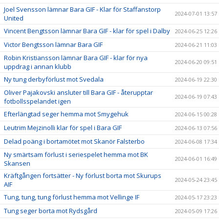
Joel Svensson lämnar Bara GIF - Klar för Staffanstorp
2024-07-01 13:57
United
Vincent Bengtsson lämnar Bara GIF - klar för spel i Dalby
2024-06-25 12:26
Victor Bengtsson lämnar Bara GIF
2024-06-21 11:03
Robin Kristiansson lämnar Bara GIF - klar för nya
2024-06-20 09:51
uppdrag i annan klubb
Ny tung derbyförlust mot Svedala
2024-06-19 22:30
Oliver Pajakovski ansluter till Bara GIF - återupptar
2024-06-19 07:43
fotbollsspelandet igen
Efterlängtad seger hemma mot Smygehuk
2024-06-15 00:28
Leutrim Mejzinolli klar för spel i Bara GIF
2024-06-13 07:56
Delad poäng i bortamötet mot Skanör Falsterbo
2024-06-08 17:34
Ny smärtsam förlust i seriespelet hemma mot BK
2024-06-01 16:49
Skansen
Kräftgången fortsätter - Ny förlust borta mot Skurups
2024-05-24 23:45
AIF
Tung, tung, tung förlust hemma mot Vellinge IF
2024-05-17 23:23
Tung seger borta mot Rydsgård
2024-05-09 17:26