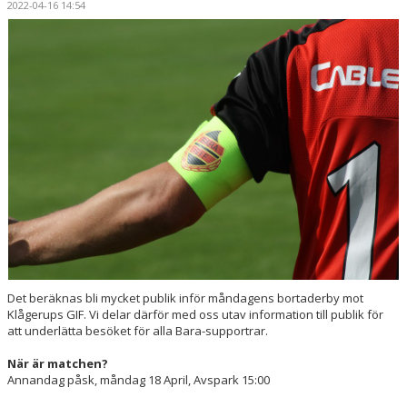
2022-04-16 14:54
POÄNGLIGAN
BILDER
KONTAKT
Det beräknas bli mycket publik inför måndagens bortaderby mot
Klågerups GIF. Vi delar därför med oss utav information till publik för
att underlätta besöket för alla Bara-supportrar.
När är matchen?
Annandag påsk, måndag 18 April, Avspark 15:00