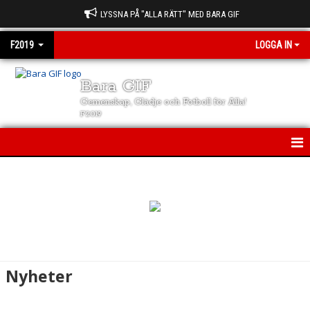
LYSSNA PÅ "ALLA RÄTT" MED BARA GIF
F2019
LOGGA IN
Bara GIF
Gemenskap, Glädje och Fotboll för Alla!
F2019
F2019
NYHETER
KALENDER
MATCHER
Nyheter
TRUPPEN