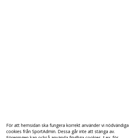
För att hemsidan ska fungera korrekt använder vi nödvändiga
cookies från SportAdmin. Dessa går inte att stänga av.
Föreningen kan också använda frivilliga cookies, t.ex. för