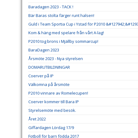
Baradagen 2023 - TACK !
Bär Baras stolta färger runt halsen!
Guld i Team Sportia Cup i Ystad för P2010 &#127942;&#129
Kom & häng med spelare från vårt A-lag!
P2010 tog brons i Mjällby sommarcup!
BaraDagen 2023
Årsmöte 2023 - Nya styrelsen
DOMARUTBILDNINGAR
Coerver på IP
Välkomna på årsmöte
P2010 vinnare av Romelecupen!
Coerver kommer till Bara IP
Styrelsemöte med besök.
Året 2022
Giffardagen Lördag 17/9
Fotboll för barn födda 2017