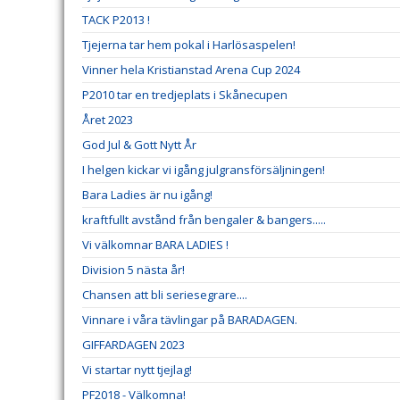
TACK P2013 !
Tjejerna tar hem pokal i Harlösaspelen!
Vinner hela Kristianstad Arena Cup 2024
P2010 tar en tredjeplats i Skånecupen
Året 2023
God Jul & Gott Nytt År
I helgen kickar vi igång julgransförsäljningen!
Bara Ladies är nu igång!
kraftfullt avstånd från bengaler & bangers.....
Vi välkomnar BARA LADIES !
Division 5 nästa år!
Chansen att bli seriesegrare....
Vinnare i våra tävlingar på BARADAGEN.
GIFFARDAGEN 2023
Vi startar nytt tjejlag!
PF2018 - Välkomna!