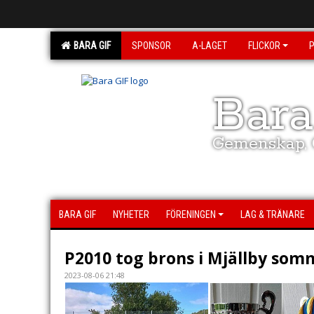
BARA GIF
SPONSOR
A-LAGET
FLICKOR
Bara
Gemenskap, G
BARA GIF
NYHETER
FÖRENINGEN
LAG & TRÄNARE
P2010 tog brons i Mjällby som
2023-08-06 21:48