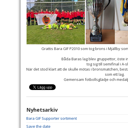
Grattis Bara GIF P2010 som tog brons i Mjällby som
Båda Baras lag blev gruppettor, öste
tog sig till semifinal i A-
När det stod klart att de skulle mötas i bronsmatchen, best
som ett lag.
Gemensam fotbollsglädje och medaljr
Nyhetsarkiv
Bara GIF Supporter sortiment
Save the date