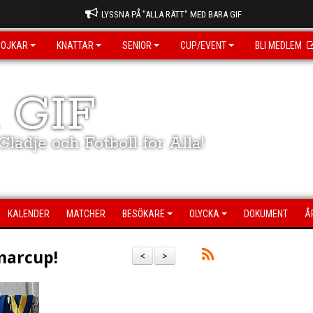
LYSSNA PÅ "ALLA RÄTT" MED BARA GIF
POJKAR
KNATTAR
SENIOR
CUP/EVENT
BLI MEDLEM
 GIF
lädje och Fotboll för Alla!
KALENDER
MATCHER
BESÖKARE
OLYCKA
DOKUMENT
Å
marcup!
<
>