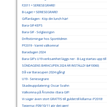
F2011 = SERIESEGRARE!
B-Laget = SERIESEGRARE!
Giffardagen - Köp din lunch här!
Bara GIF-KEPS
Bara GIF - Solglasögon
Driftstörningar hos SportAdmin
PF2019 - Varmt välkomna!
Baradagen 2024
Bara GIF’s U19 verksamhet läggs ner - B-Lag startas upp til
SÖNDAGENS BARACUPEN 2024 ÄR INSTÄLLD! &#10060;
Då var Baracupen 2024 igång!
U19 - Seriesegrare
Skadeuppdatering: Oscar Svahn
Välkomna på Årsmöte i Bara GIF!
Vi säger även stort GRATTIS till guldet till killarna i P2010!
Tjejerna i F09/10/11 gör det igen!