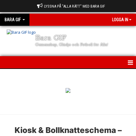
LYSSNA PÅ "ALLA RÄTT" MED BARA GIF
BARA GIF
LOGGA IN
Bara GIF
Gemenskap, Glädje och Fotboll för Alla!
BARA GIF
NYHETER
FÖRENINGEN
LAG & TRÄNARE
KALENDER
Kiosk & Bollknatteschema –