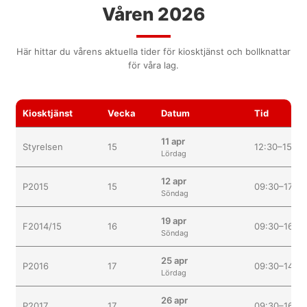
Våren 2026
MATCHER
BESÖKARE
Här hittar du vårens aktuella tider för kiosktjänst och bollknattar
för våra lag.
OLYCKA
DOKUMENT
Kiosktjänst
Vecka
Datum
Tid
ÅRSKRÖNIKA
11 apr
Styrelsen
15
12:30–15:00
Lördag
TRYGG IDROTT
12 apr
P2015
15
09:30–17:00
KIOSK
Söndag
19 apr
F2014/15
16
09:30–16:30
Söndag
25 apr
P2016
17
09:30–14:30
Lördag
26 apr
P2017
17
09:30–16:30