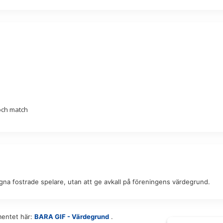
och match
gna fostrade spelare, utan att ge avkall på föreningens värdegrund.
mentet här:
BARA GIF - Värdegrund
.