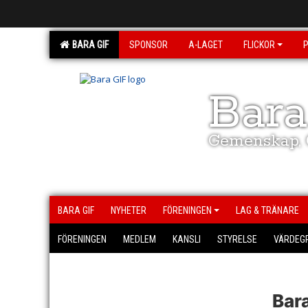
BARA GIF
SPONSOR
A-LAGET
FLICKOR
Bara
Gemenskap, G
BARA GIF
NYHETER
FÖRENINGEN
LAG & TRÄNARE
FÖRENINGEN
MEDLEM
KANSLI
STYRELSE
VÄRDEG
Bar