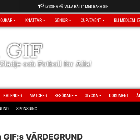
LYSSNA PÅ "ALLA RÄTT" MED BARA GIF
POJKAR
KNATTAR
SENIOR
CUP/EVENT
BLI MEDLEM
 GIF
lädje och Fotboll för Alla!
KALENDER
MATCHER
BESÖKARE
OLYCKA
DOKUMENT
Å
RUND
SPONSRING
a GIF:s VÄRDEGRUND