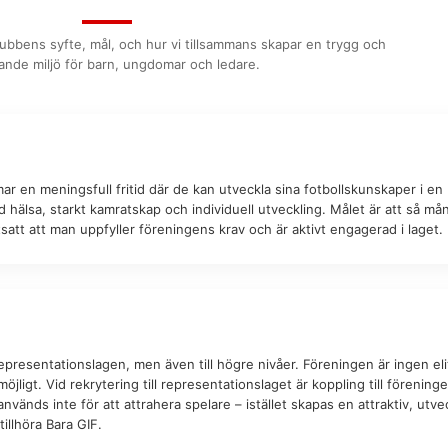
ubbens syfte, mål, och hur vi tillsammans skapar en trygg och
ande miljö för barn, ungdomar och ledare.
ar en meningsfull fritid där de kan utveckla sina fotbollskunskaper i en
d hälsa, starkt kamratskap och individuell utveckling. Målet är att så m
tsatt att man uppfyller föreningens krav och är aktivt engagerad i laget.
ll representationslagen, men även till högre nivåer. Föreningen är ingen e
öjligt. Vid rekrytering till representationslaget är koppling till förening
änds inte för att attrahera spelare – istället skapas en attraktiv, utve
tillhöra Bara GIF.