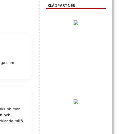
KLÄDPARTNER
ånga som
litklubb men
en och
cklande miljö.