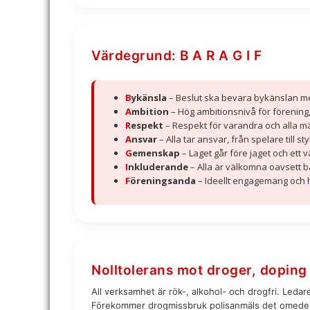
Värdegrund: B A R A G I F
B
ykänsla
– Beslut ska bevara bykänslan m
A
mbition
– Hög ambitionsnivå för förening,
R
espekt
– Respekt för varandra och alla mä
A
nsvar
– Alla tar ansvar, från spelare till sty
G
emenskap
– Laget går före jaget och ett
I
nkluderande
– Alla är välkomna oavsett b
F
öreningsanda
– Ideellt engagemang och 
Nolltolerans mot droger, doping
All verksamhet är rök-, alkohol- och drogfri. Ledare
Förekommer drogmissbruk polisanmäls det omedel