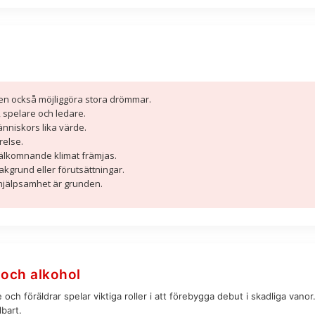
en också möjliggöra stora drömmar.
 spelare och ledare.
nniskors lika värde.
relse.
 välkomnande klimat främjas.
akgrund eller förutsättningar.
hjälpsamhet är grunden.
 och alkohol
 och föräldrar spelar viktiga roller i att förebygga debut i skadliga vanor
bart.