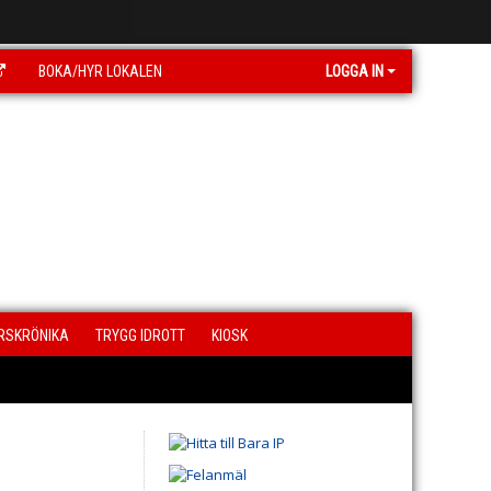
BOKA/HYR LOKALEN
LOGGA IN
RSKRÖNIKA
TRYGG IDROTT
KIOSK