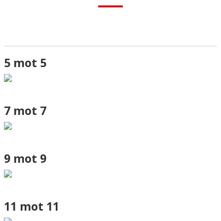
MATCHER
BESÖKARE
BARA IP
5 mot 5
PARKERING
KONSTGRÄSET
7 mot 7
NATURGRÄSET
OLYCKA
9 mot 9
DOKUMENT
ÅRSKRÖNIKA
TRYGG IDROTT
11 mot 11