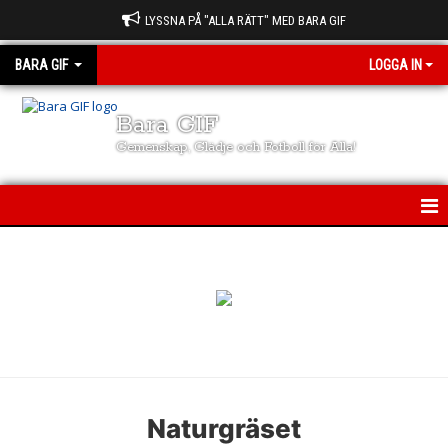
LYSSNA PÅ "ALLA RÄTT" MED BARA GIF
BARA GIF
LOGGA IN
Bara GIF
Gemenskap, Glädje och Fotboll för Alla!
BARA GIF
NYHETER
FÖRENINGEN
LAG & TRÄNARE
KALENDER
Naturgräset