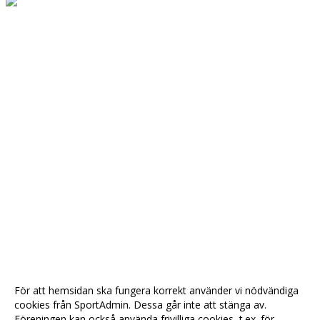
KIOSK
För att hemsidan ska fungera korrekt använder vi nödvändiga
cookies från SportAdmin. Dessa går inte att stänga av.
Föreningen kan också använda frivilliga cookies, t.ex. för