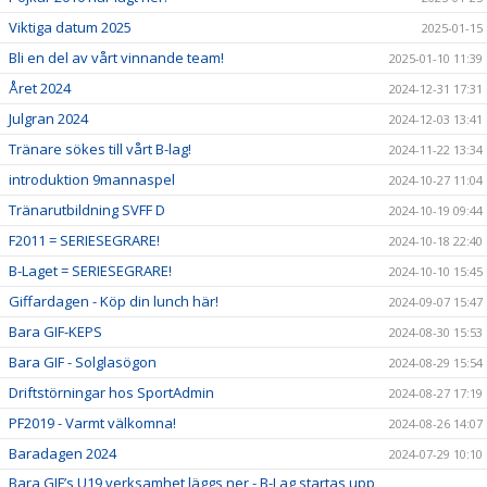
Viktiga datum 2025
2025-01-15
Bli en del av vårt vinnande team!
2025-01-10 11:39
Året 2024
2024-12-31 17:31
Julgran 2024
2024-12-03 13:41
Tränare sökes till vårt B-lag!
2024-11-22 13:34
introduktion 9mannaspel
2024-10-27 11:04
Tränarutbildning SVFF D
2024-10-19 09:44
F2011 = SERIESEGRARE!
2024-10-18 22:40
B-Laget = SERIESEGRARE!
2024-10-10 15:45
Giffardagen - Köp din lunch här!
2024-09-07 15:47
Bara GIF-KEPS
2024-08-30 15:53
Bara GIF - Solglasögon
2024-08-29 15:54
Driftstörningar hos SportAdmin
2024-08-27 17:19
PF2019 - Varmt välkomna!
2024-08-26 14:07
Baradagen 2024
2024-07-29 10:10
Bara GIF’s U19 verksamhet läggs ner - B-Lag startas upp