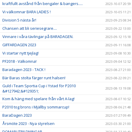
kraftfullt avstånd från bengaler & bangers.....
2023-10-07 20:59
Vi välkomnar BARA LADIES !
2023-10-05 11:21
Division 5 nästa år!
2023-09-25 08:34
Chansen att bli seriesegrare....
2023-09-22 13:00
Vinnare i våra tävlingar på BARADAGEN.
2023-09-12 15:18
GIFFARDAGEN 2023
2023-09-11 16:08
Vi startar nytt tjejlag!
2023-09-08 10:30
PF2018 - Välkomna!
2023-09-04 12:52
Baradagen 2023 - TACK !
2023-08-27 21:00
Bär Baras stolta färger runt halsen!
2023-08-22 09:21
Guld i Team Sportia Cup i Ystad för P2010
2023-08-13 19:08
&#127942;&#129351;
Kom & häng med spelare från vårt A-lag!
2023-08-07 10:52
P2010 tog brons i Mjällby sommarcup!
2023-08-06 21:48
BaraDagen 2023
2023-07-27 09:49
Årsmöte 2023 - Nya styrelsen
2023-03-30 21:00
DOMARUTBILDNINGAR
2023-03-27 10:40