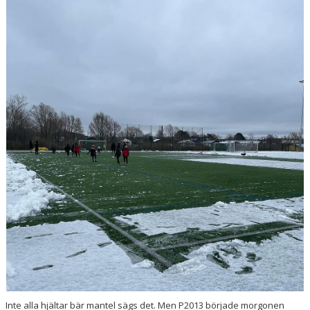
MATCHER
BESÖKARE
OLYCKA
DOKUMENT
ÅRSKRÖNIKA
TRYGG IDROTT
KIOSK
Inte alla hjältar bär mantel sägs det. Men P2013 började morgonen