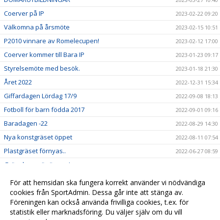
Coerver på IP
2023-02-22 09:20
Välkomna på årsmöte
2023-02-15 10:51
P2010 vinnare av Romelecupen!
2023-02-12 17:00
Coerver kommer till Bara IP
2023-01-23 09:17
Styrelsemöte med besök.
2023-01-18 21:30
Året 2022
2022-12-31 15:34
Giffardagen Lördag 17/9
2022-09-08 18:13
Fotboll för barn födda 2017
2022-09-01 09:16
Baradagen -22
2022-08-29 14:30
Nya konstgräset öppet
2022-08-11 07:54
Plastgräset förnyas..
2022-06-27 08:59
Gräsplanen är öppen!
2022-04-25 09:51
Välkommen att träna fotboll med oss!
2022-03-15 09:49
För att hemsidan ska fungera korrekt använder vi nödvändiga
Hemsidan är under uppbyggnad
cookies från SportAdmin. Dessa går inte att stänga av.
2022-03-13 14:28
Föreningen kan också använda frivilliga cookies, t.ex. för
Året 2021
2022-01-01 08:30
statistik eller marknadsföring. Du väljer själv om du vill