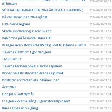
2024-07-01 07:11
till hösten
SÖNDAGENS BARACUPEN 2024 ÄR INSTÄLLD! &#10060;
2024-06-30 07:09
Då var Baracupen 2024 igång!
2024-06-29 07:18
U19 - Seriesegrare
2024-06-16 21:20
Skadeuppdatering: Oscar Svahn
2024-03-29 14:03
Välkomna på Årsmöte i Bara GIF!
2024-02-20 15:09
Vi säger även stort GRATTIS till guldet till killarna i P2010!
2024-02-11 20:36
Tjejerna i F09/10/11 gör det igen!
2024-02-11 18:04
TACK P2013 !
2024-02-10 11:07
Tjejerna tar hem pokal i Harlösaspelen!
2024-01-27 18:10
Vinner hela Kristianstad Arena Cup 2024
2024-01-20 18:51
P2010 tar en tredjeplats i Skånecupen
2024-01-06 21:13
Året 2023
2023-12-31 12:34
God Jul & Gott Nytt År
2023-12-24 12:34
I helgen kickar vi igång julgransförsäljningen!
2023-12-07 11:23
Bara Ladies är nu igång!
2023-11-09 22:15