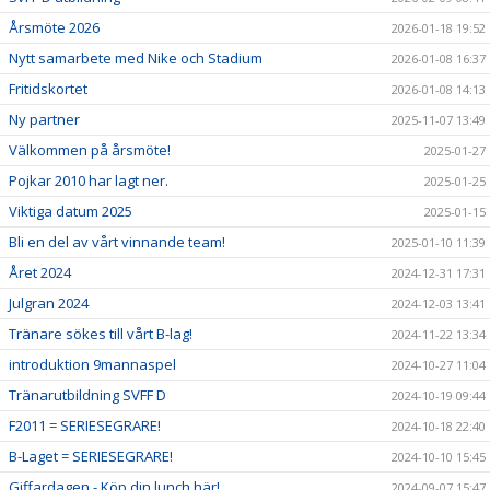
Årsmöte 2026
2026-01-18 19:52
Nytt samarbete med Nike och Stadium
2026-01-08 16:37
Fritidskortet
2026-01-08 14:13
Ny partner
2025-11-07 13:49
Välkommen på årsmöte!
2025-01-27
Pojkar 2010 har lagt ner.
2025-01-25
Viktiga datum 2025
2025-01-15
Bli en del av vårt vinnande team!
2025-01-10 11:39
Året 2024
2024-12-31 17:31
Julgran 2024
2024-12-03 13:41
Tränare sökes till vårt B-lag!
2024-11-22 13:34
introduktion 9mannaspel
2024-10-27 11:04
Tränarutbildning SVFF D
2024-10-19 09:44
F2011 = SERIESEGRARE!
2024-10-18 22:40
B-Laget = SERIESEGRARE!
2024-10-10 15:45
Giffardagen - Köp din lunch här!
2024-09-07 15:47