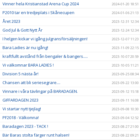
Vinner hela Kristianstad Arena Cup 2024
2024-01-20 18:51
P2010 tar en tredjeplats i Skånecupen
2024-01-06 21:13
Året 2023
2023-12-31 12:34
God Jul & Gott Nytt År
2023-12-24 12:34
I helgen kickar vi igång julgransförsäljningen!
2023-12-07 11:23
Bara Ladies är nu igång!
2023-11-09 22:15
kraftfullt avstånd från bengaler & bangers.....
2023-10-07 20:59
Vi välkomnar BARA LADIES !
2023-10-05 11:21
Division 5 nästa år!
2023-09-25 08:34
Chansen att bli seriesegrare....
2023-09-22 13:00
Vinnare i våra tävlingar på BARADAGEN.
2023-09-12 15:18
GIFFARDAGEN 2023
2023-09-11 16:08
Vi startar nytt tjejlag!
2023-09-08 10:30
PF2018 - Välkomna!
2023-09-04 12:52
Baradagen 2023 - TACK !
2023-08-27 21:00
Bär Baras stolta färger runt halsen!
2023-08-22 09:21