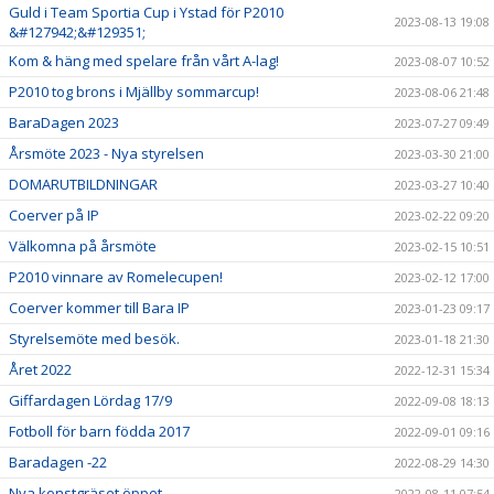
Guld i Team Sportia Cup i Ystad för P2010
2023-08-13 19:08
&#127942;&#129351;
Kom & häng med spelare från vårt A-lag!
2023-08-07 10:52
P2010 tog brons i Mjällby sommarcup!
2023-08-06 21:48
BaraDagen 2023
2023-07-27 09:49
Årsmöte 2023 - Nya styrelsen
2023-03-30 21:00
DOMARUTBILDNINGAR
2023-03-27 10:40
Coerver på IP
2023-02-22 09:20
Välkomna på årsmöte
2023-02-15 10:51
P2010 vinnare av Romelecupen!
2023-02-12 17:00
Coerver kommer till Bara IP
2023-01-23 09:17
Styrelsemöte med besök.
2023-01-18 21:30
Året 2022
2022-12-31 15:34
Giffardagen Lördag 17/9
2022-09-08 18:13
Fotboll för barn födda 2017
2022-09-01 09:16
Baradagen -22
2022-08-29 14:30
Nya konstgräset öppet
2022-08-11 07:54