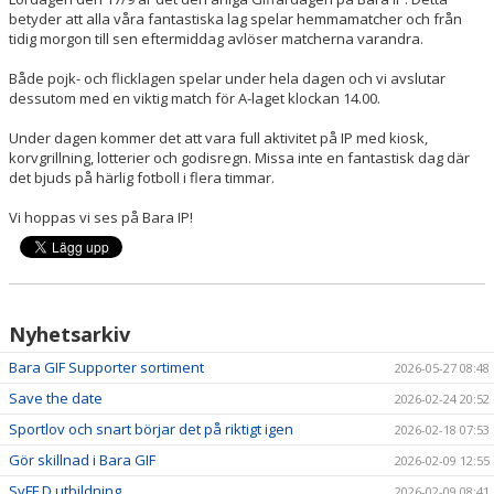
MATCHER
betyder att alla våra fantastiska lag spelar hemmamatcher och från
tidig morgon till sen eftermiddag avlöser matcherna varandra.
BESÖKARE
Både pojk- och flicklagen spelar under hela dagen och vi avslutar
dessutom med en viktig match för A-laget klockan 14.00.
OLYCKA
Under dagen kommer det att vara full aktivitet på IP med kiosk,
korvgrillning, lotterier och godisregn. Missa inte en fantastisk dag där
DOKUMENT
det bjuds på härlig fotboll i flera timmar.
ÅRSKRÖNIKA
Vi hoppas vi ses på Bara IP!
TRYGG IDROTT
KIOSK
Nyhetsarkiv
Bara GIF Supporter sortiment
2026-05-27 08:48
Save the date
2026-02-24 20:52
Sportlov och snart börjar det på riktigt igen
2026-02-18 07:53
Gör skillnad i Bara GIF
2026-02-09 12:55
SvFF D utbildning
2026-02-09 08:41