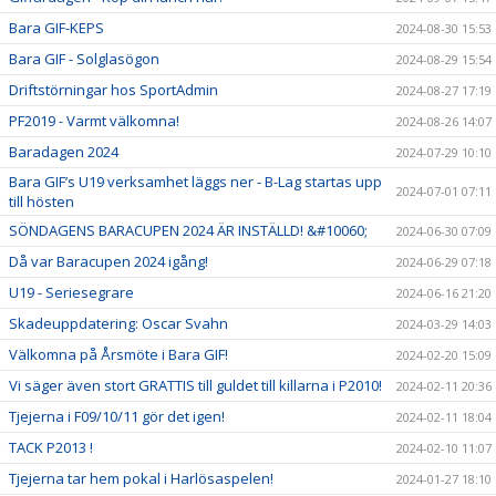
Bara GIF-KEPS
2024-08-30 15:53
Bara GIF - Solglasögon
2024-08-29 15:54
Driftstörningar hos SportAdmin
2024-08-27 17:19
PF2019 - Varmt välkomna!
2024-08-26 14:07
Baradagen 2024
2024-07-29 10:10
Bara GIF’s U19 verksamhet läggs ner - B-Lag startas upp
2024-07-01 07:11
till hösten
SÖNDAGENS BARACUPEN 2024 ÄR INSTÄLLD! &#10060;
2024-06-30 07:09
Då var Baracupen 2024 igång!
2024-06-29 07:18
U19 - Seriesegrare
2024-06-16 21:20
Skadeuppdatering: Oscar Svahn
2024-03-29 14:03
Välkomna på Årsmöte i Bara GIF!
2024-02-20 15:09
Vi säger även stort GRATTIS till guldet till killarna i P2010!
2024-02-11 20:36
Tjejerna i F09/10/11 gör det igen!
2024-02-11 18:04
TACK P2013 !
2024-02-10 11:07
Tjejerna tar hem pokal i Harlösaspelen!
2024-01-27 18:10