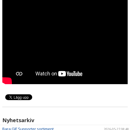
MATCHER
BESÖKARE
OLYCKA
DOKUMENT
ÅRSKRÖNIKA
TRYGG IDROTT
KIOSK
Nyhetsarkiv
Bara GIF Supporter sortiment
2026-05-27 08:48