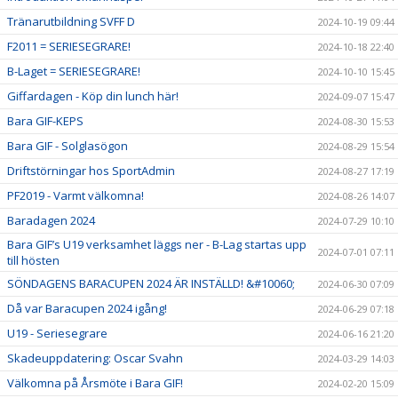
Tränarutbildning SVFF D
2024-10-19 09:44
F2011 = SERIESEGRARE!
2024-10-18 22:40
B-Laget = SERIESEGRARE!
2024-10-10 15:45
Giffardagen - Köp din lunch här!
2024-09-07 15:47
Bara GIF-KEPS
2024-08-30 15:53
Bara GIF - Solglasögon
2024-08-29 15:54
Driftstörningar hos SportAdmin
2024-08-27 17:19
PF2019 - Varmt välkomna!
2024-08-26 14:07
Baradagen 2024
2024-07-29 10:10
Bara GIF’s U19 verksamhet läggs ner - B-Lag startas upp
2024-07-01 07:11
till hösten
SÖNDAGENS BARACUPEN 2024 ÄR INSTÄLLD! &#10060;
2024-06-30 07:09
Då var Baracupen 2024 igång!
2024-06-29 07:18
U19 - Seriesegrare
2024-06-16 21:20
Skadeuppdatering: Oscar Svahn
2024-03-29 14:03
Välkomna på Årsmöte i Bara GIF!
2024-02-20 15:09