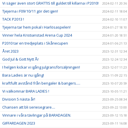
Vi säger även stort GRATTIS till guldet till killarna i P2010!
2024-02-11 20:36
Tjejerna i F09/10/11 gör det igen!
2024-02-11 18:04
TACK P2013 !
2024-02-10 11:07
Tjejerna tar hem pokal i Harlösaspelen!
2024-01-27 18:10
Vinner hela Kristianstad Arena Cup 2024
2024-01-20 18:51
P2010 tar en tredjeplats i Skånecupen
2024-01-06 21:13
Året 2023
2023-12-31 12:34
God Jul & Gott Nytt År
2023-12-24 12:34
I helgen kickar vi igång julgransförsäljningen!
2023-12-07 11:23
Bara Ladies är nu igång!
2023-11-09 22:15
kraftfullt avstånd från bengaler & bangers.....
2023-10-07 20:59
Vi välkomnar BARA LADIES !
2023-10-05 11:21
Division 5 nästa år!
2023-09-25 08:34
Chansen att bli seriesegrare....
2023-09-22 13:00
Vinnare i våra tävlingar på BARADAGEN.
2023-09-12 15:18
GIFFARDAGEN 2023
2023-09-11 16:08