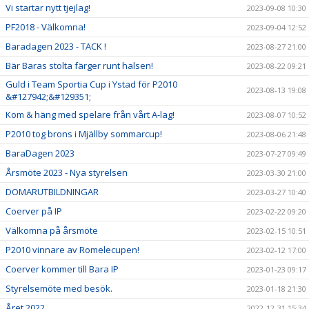
Vi startar nytt tjejlag!
2023-09-08 10:30
PF2018 - Välkomna!
2023-09-04 12:52
Baradagen 2023 - TACK !
2023-08-27 21:00
Bär Baras stolta färger runt halsen!
2023-08-22 09:21
Guld i Team Sportia Cup i Ystad för P2010
2023-08-13 19:08
&#127942;&#129351;
Kom & häng med spelare från vårt A-lag!
2023-08-07 10:52
P2010 tog brons i Mjällby sommarcup!
2023-08-06 21:48
BaraDagen 2023
2023-07-27 09:49
Årsmöte 2023 - Nya styrelsen
2023-03-30 21:00
DOMARUTBILDNINGAR
2023-03-27 10:40
Coerver på IP
2023-02-22 09:20
Välkomna på årsmöte
2023-02-15 10:51
P2010 vinnare av Romelecupen!
2023-02-12 17:00
Coerver kommer till Bara IP
2023-01-23 09:17
Styrelsemöte med besök.
2023-01-18 21:30
Året 2022
2022-12-31 15:34